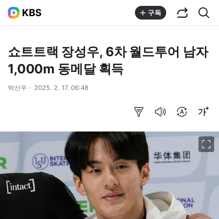
공유하기
통합검색
KBS
구독
쇼트트랙 장성우, 6차 월드투어 남자
1,000m 동메달 획득
박선우
2025. 2. 17. 06:48
요약보기
음성으로 듣기
번역 설정
글씨크기 조절하기
이미지 크게 보기