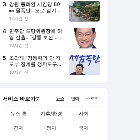
3
강원 동해안 시간당 80
㎜ 물폭탄…도로 잠기고
피서객 7명 고립
12시간 전
4
민주당 도당위원장에 허
영 선출…“강릉 보선 이
기고 2028 총선으로 정
10시간 전
권 재창출”
5
조갑제 "장동혁과 당 지
도부 징계를 정치도구
화…‘징계 정치’ 선거로
10시간 전
징계하는 수밖에”
서비스 바로가기
뉴스
연예
스포츠
뉴스 홈
기후/환경
사회
경제
정치
국제