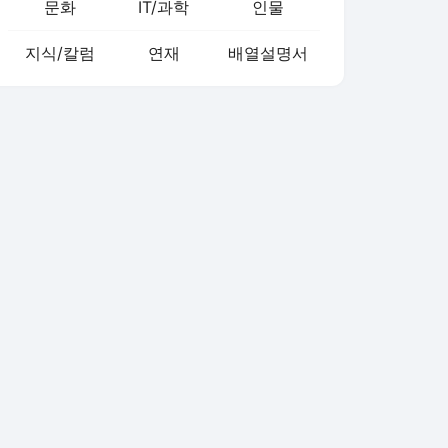
문화
IT/과학
인물
지식/칼럼
연재
배열설명서