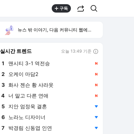
공유하기
검색
구독
뉴스 밖 이야기, 다음 커뮤니티 웹에서 보기
실시간 트렌드
오늘 13:49 기준
툴팁보기
1
맨시티 3-1 역전승
,신규
2
오케이 마담2
,신규
3
화사 젠슨 황 샤라웃
,신규
4
너 말고 다른 연애
,신규
5
지안 엄정욱 결혼
,하락
6
노라노 디자이너
,하락
7
박경림 신동엽 인연
,하락