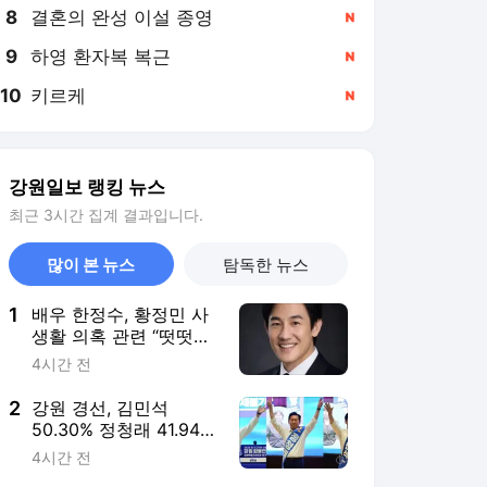
8
결혼의 완성 이설 종영
,신규
9
하영 환자복 복근
,신규
10
키르케
,신규
강원일보 랭킹 뉴스
최근 3시간 집계 결과입니다.
많이 본 뉴스
탐독한 뉴스
1
배우 한정수, 황정민 사
생활 의혹 관련 “떳떳하
면 폭로자도 신분 전부
4시간 전
밝혀야⋯연예인은 호
구?”
2
강원 경선, 김민석
50.30% 정청래 41.94%
송영길 7.76%…TK합산,
4시간 전
누적 투표 모두 金 1위