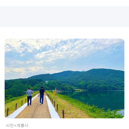
사진=계룡시