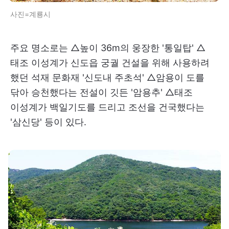
사진=계룡시
주요 명소로는 △높이 36m의 웅장한 '통일탑' △
태조 이성계가 신도읍 궁궐 건설을 위해 사용하려
했던 석재 문화재 '신도내 주초석' △암용이 도를
닦아 승천했다는 전설이 깃든 '암용추' △태조
이성계가 백일기도를 드리고 조선을 건국했다는
'삼신당' 등이 있다.