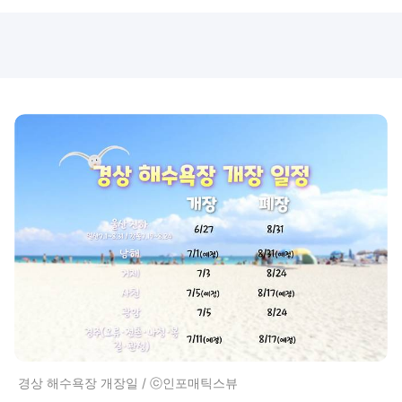
경상 해수욕장 개장일 / ⓒ인포매틱스뷰