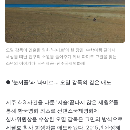
오멸 감독이 연출한 영화 '파미르'의 한 장면. 수학여행 길에서
세상을 떠난 친구의 소원을 들어주기 위해 파미르 고원을 찾는
소년의 이야기다. 사진제공=전주국제영화제
● '눈꺼풀'과 '파미르'... 오멸 감독의 깊은 애도
제주 4·3 사건을 다룬 '지슬:끝나지 않은 세월2'를
통해 한국영화 최초로 선댄스국제영화제
심사위원상을 수상한 오멸 감독은 그만의 방식으로
세월호 참사 희생자를 애도해왔다. 2015년 완성해