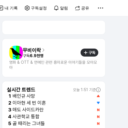
내 기록
구독설정
알림
공유
무비이락
구독
구독
6.9천명
영화 & OTT & 연예인 관련 흥미로운 이야기들을 모아모
아
실시간 트렌드
오늘 1:51 기준
배인규 사망
1
이아현 세 번 이혼
2
매도 사이드카란
3
사관학교 통합
4
골 때리는 그녀들
5