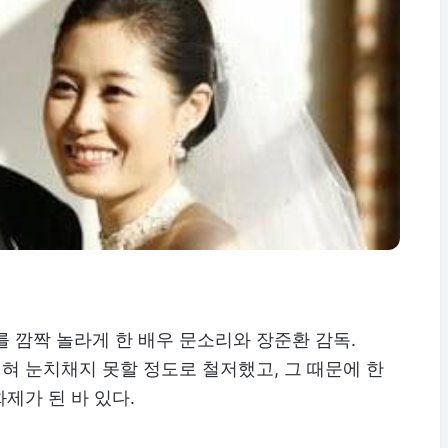
를 깜짝 놀라게 한 배우 문소리와 장준환 감독.
혀 눈치채지 못할 정도로 철저했고, 그 때문에 한
제가 된 바 있다.