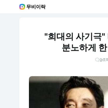
무비이락
"희대의 사기극"
분노하게 한
0
조회