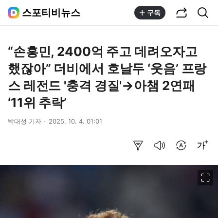
공유하기
통합검색
스포티비뉴스
구독
“손흥민, 2400억 주고 데려오자고
했잖아” 더비에서 호날두 ‘웃음’ 프랑
스 레전드 '충격 경질'→아챔 2연패
‘11위 추락’
박대성 기자
2025. 10. 4. 01:01
요약보기
음성으로 듣기
번역 설정
글씨크기 조절하기
이미지 크게 보기