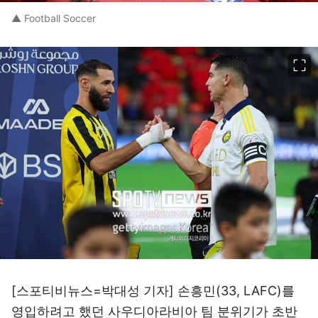
▲ Football Soccer
이미지 크게 보기
[스포티비뉴스=박대성 기자] 손흥민(33, LAFC)를
영입하려고 했던 사우디아라비아 팀 분위기가 초반