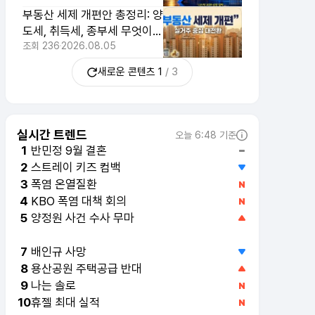
부동산 세제 개편안 총정리: 양
도세, 취득세, 종부세 무엇이
달라지나 2026
조회
236
2026.08.05
새로운 콘텐츠
1
/
3
실시간 트렌드
오늘 6:48 기준
반민정 9월 결혼
1
스트레이 키즈 컴백
2
폭염 온열질환
3
KBO 폭염 대책 회의
4
양정원 사건 수사 무마
5
이수경 술값 140만 원
6
배인규 사망
7
용산공원 주택공급 반대
8
나는 솔로
9
휴젤 최대 실적
10