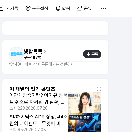
내 기록
구독설정
알림
공유
생활톡톡
구독
구독
187명
💡 40대 이후 삶이 든든해지는 생활경제
이 채널의 인기 콘텐츠
이관개방증이란? 아이유 콘서
트 취소로 화제된 귀 질환, 원
인, 증상, 치료 총정리
조회
229
2026.07.20
SK하이닉스 ADR 상장, 44조
원의 대이벤트… 무엇이 바뀌
고 무엇을 봐야 하나
조회
95
2026.07.08