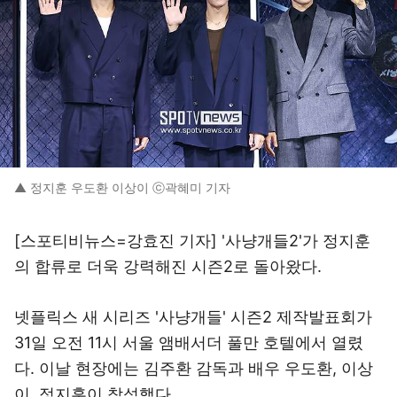
▲ 정지훈 우도환 이상이 ⓒ곽혜미 기자
[스포티비뉴스=강효진 기자] '사냥개들2'가 정지훈
의 합류로 더욱 강력해진 시즌2로 돌아왔다.
넷플릭스 새 시리즈 '사냥개들' 시즌2 제작발표회가
31일 오전 11시 서울 앰배서더 풀만 호텔에서 열렸
다. 이날 현장에는 김주환 감독과 배우 우도환, 이상
이, 정지훈이 참석했다.