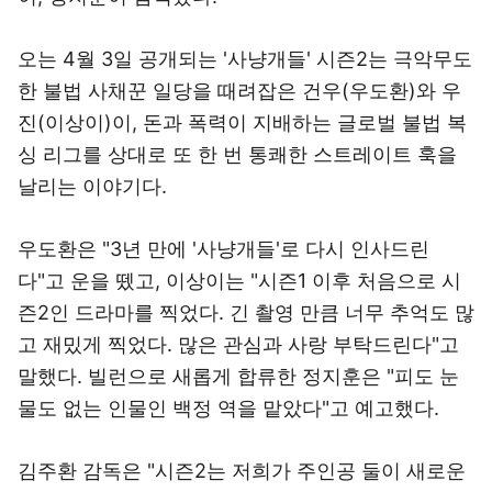
오는 4월 3일 공개되는 '사냥개들' 시즌2는 극악무도
한 불법 사채꾼 일당을 때려잡은 건우(우도환)와 우
진(이상이)이, 돈과 폭력이 지배하는 글로벌 불법 복
싱 리그를 상대로 또 한 번 통쾌한 스트레이트 훅을
날리는 이야기다.
우도환은 "3년 만에 '사냥개들'로 다시 인사드린
다"고 운을 뗐고, 이상이는 "시즌1 이후 처음으로 시
즌2인 드라마를 찍었다. 긴 촬영 만큼 너무 추억도 많
고 재밌게 찍었다. 많은 관심과 사랑 부탁드린다"고
말했다. 빌런으로 새롭게 합류한 정지훈은 "피도 눈
물도 없는 인물인 백정 역을 맡았다"고 예고했다.
김주환 감독은 "시즌2는 저희가 주인공 둘이 새로운