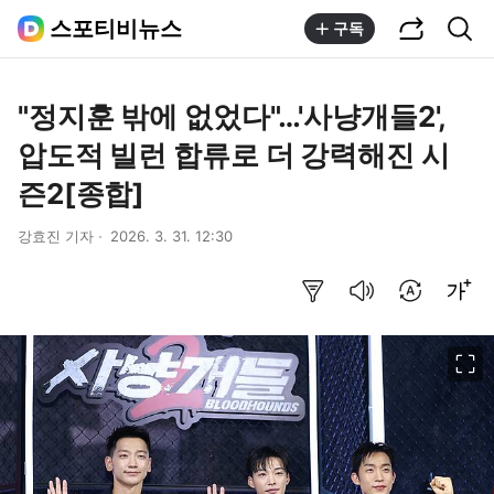
공유하기
통합검색
스포티비뉴스
구독
"정지훈 밖에 없었다"…'사냥개들2',
압도적 빌런 합류로 더 강력해진 시
즌2[종합]
강효진 기자
2026. 3. 31. 12:30
요약보기
음성으로 듣기
번역 설정
글씨크기 조절하기
이미지 크게 보기