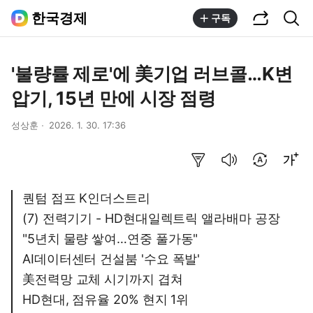
공유하기
통합검색
한국경제
구독
'불량률 제로'에 美기업 러브콜…K변
압기, 15년 만에 시장 점령
성상훈
2026. 1. 30. 17:36
요약보기
음성으로 듣기
번역 설정
글씨크기 조절하기
퀀텀 점프 K인더스트리
(7) 전력기기 - HD현대일렉트릭 앨라배마 공장
"5년치 물량 쌓여…연중 풀가동"
AI데이터센터 건설붐 '수요 폭발'
美전력망 교체 시기까지 겹쳐
HD현대, 점유율 20% 현지 1위