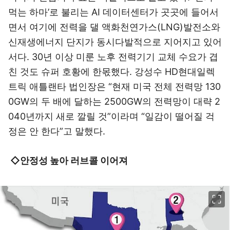
먹는 하마’로 불리는 AI 데이터센터가 곳곳에 들어서
면서 여기에 전력을 댈 액화천연가스(LNG)발전소와
신재생에너지 단지가 동시다발적으로 지어지고 있어
서다. 30년 이상 미룬 노후 전력기기 교체 수요가 겹
친 것도 슈퍼 호황에 한몫했다. 강성수 HD현대일렉
트릭 애틀랜타 법인장은 “현재 미국 전체 전력망 130
0GW의 두 배에 달하는 2500GW의 전력망이 대략 2
040년까지 새로 깔릴 것”이라며 “일감이 떨어질 걱
정은 안 한다”고 말했다.
◇안정성 높아 러브콜 이어져
이미지 크게 보기