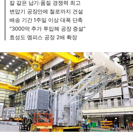
칼 같은 납기·품질 경쟁력 최고
변압기 공장안에 철로까지 건설
배송 기간 1주일 이상 대폭 단축
"3000억 추가 투입해 공장 증설"
효성도 멤피스 공장 2배 확장
이미지 크게 보기