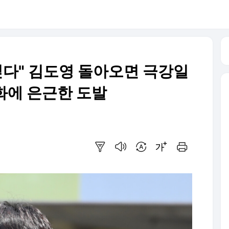
싶다" 김도영 돌아오면 극강일
한화에 은근한 도발
요약보기
음성으로 듣기
번역 설정
글씨크기 조절하기
인쇄하기