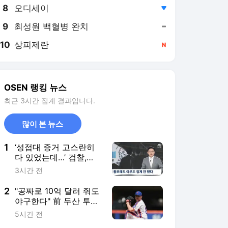
8
오디세이
,하락
9
최성원 백혈병 완치
,유지
10
상피제란
,신규
OSEN 랭킹 뉴스
최근 3시간 집계 결과입니다.
많이 본 뉴스
1
‘성접대 증거 고스란히
다 있었는데…’ 검찰,
2011년 축구협회 성접
3시간 전
대에 “증거 불충분’ 무혐
의 처분
2
"공짜로 10억 달러 줘도
야구한다" 前 두산 투수
미친 열정, 한국 떠나 독
5시간 전
립리그까지 추락했는