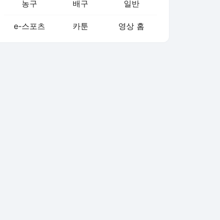
농구
배구
일반
e-스포츠
카툰
영상 홈