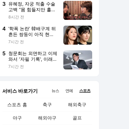
데…이래서 ML 복귀했
3
유혜정, 자궁 적출 수술
구나
고백 “몸 힘들지만 홀가
분해”(혜정규원)
8시간 전
4
‘학폭 논란’ 韓배구계 뒤
흔든 쌍둥이 아직 현역
이다! 나란히 아제르바
7시간 전
이잔행→5년 만에 한솥
밥 확정
5
청문회는 외면하고 이제
와서 '자필 기록', 이래서
한국축구가 더 안타깝다
7시간 전
[유구다언]
서비스 바로가기
뉴스
연예
스포츠
스포츠 홈
축구
해외축구
야구
해외야구
골프