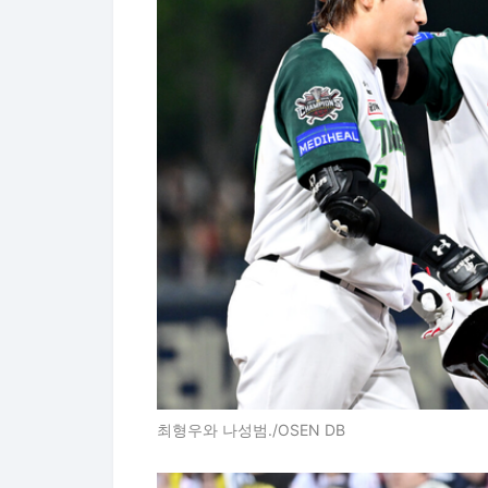
최형우와 나성범./OSEN DB