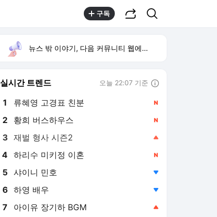
공유하기
검색
구독
뉴스 밖 이야기, 다음 커뮤니티 웹에서 보기
실시간 트렌드
오늘 22:07 기준
툴팁보기
1
류혜영 고경표 친분
,신규
2
황희 버스하우스
,신규
3
재벌 형사 시즌2
,상승
4
하리수 미키정 이혼
,신규
5
샤이니 민호
,하락
6
하영 배우
,하락
7
아이유 장기하 BGM
,상승