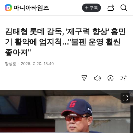
공유하기
통합검색
마니아타임즈
구독
김태형 롯데 감독, '제구력 향상' 홍민
기 활약에 엄지척..."불펜 운영 훨씬
좋아져"
장성훈
2025. 7. 20. 18:40
요약보기
음성으로 듣기
번역 설정
글씨크기 조절하기
이미지 크게 보기