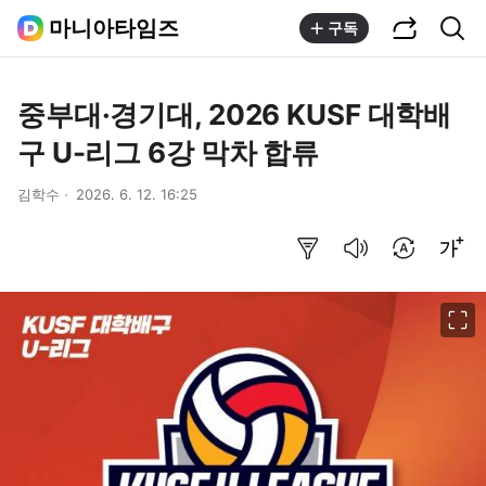
공유하기
통합검색
마니아타임즈
구독
중부대·경기대, 2026 KUSF 대학배
구 U-리그 6강 막차 합류
김학수
2026. 6. 12. 16:25
요약보기
음성으로 듣기
번역 설정
글씨크기 조절하기
이미지 크게 보기