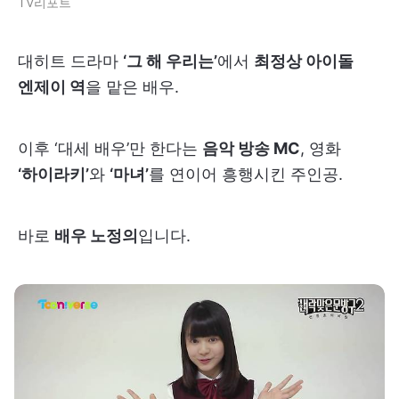
TV리포트
대히트 드라마
‘그 해 우리는’
에서
최정상 아이돌
엔제이 역
을 맡은 배우.
이후 ‘대세 배우’만 한다는
음악 방송 MC
, 영화
‘하이라키’
와
‘마녀’
를 연이어 흥행시킨 주인공.
바로
배우 노정의
입니다.