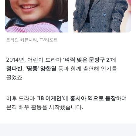
온라인 커뮤니티, TV리포트
2014년, 어린이 드라마
‘벼락 맞은 문방구 2’
에
정다빈
,
‘띵똥’ 양한열
등과 함께 출연해 인기를
끌었죠.
이후 드라마
‘18 어게인’
에
홍시아 역으로 등장
하며
본격 배우 활동을 시작했습니다.