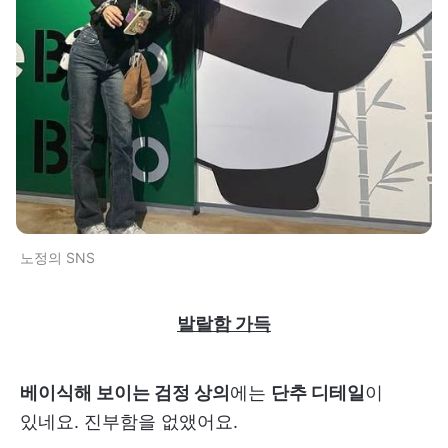
노정의 SNS
발랄함 가득
베이식해 보이는 검정 상의
에는
단추 디테일
이
있네요. 진부함을 없앴어요.