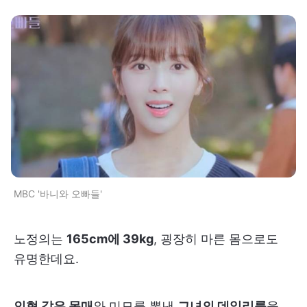
MBC '바니와 오빠들'
노정의는
165cm에 39kg
, 굉장히 마른 몸으로도
유명한데요.
인형 같은 몸매
와 미모를 뽐낸
그녀의 데일리룩
을