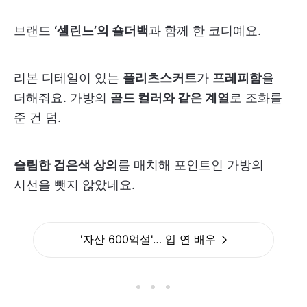
브랜드
‘셀린느’의 숄더백
과 함께 한 코디예요.
리본 디테일이 있는
플리츠스커트
가
프레피함
을
더해줘요. 가방의
골드 컬러와 같은 계열
로 조화를
준 건 덤.
슬림한 검은색 상의
를 매치해 포인트인 가방의
시선을 뺏지 않았네요.
'자산 600억설'… 입 연 배우