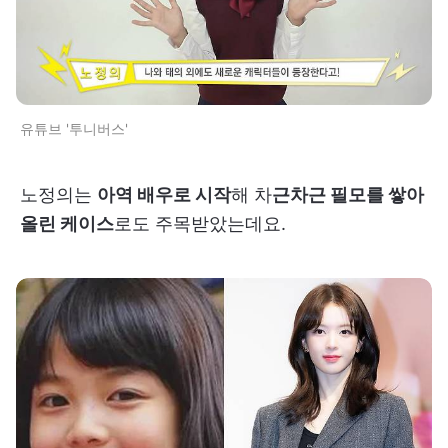
유튜브 '투니버스'
노정의는
아역 배우로 시작
해 차
근차근 필모를 쌓아
올린 케이스
로도 주목받았는데요.