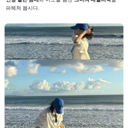
파헤쳐 봅시다.