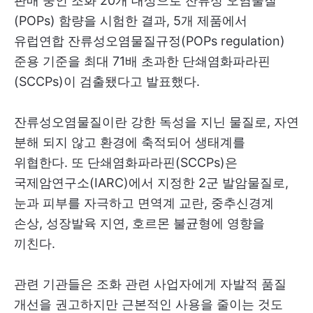
판매 중인 조화 20개 대상으로 잔류성 오염물질
(POPs) 함량을 시험한 결과, 5개 제품에서
유럽연합 잔류성오염물질규정(POPs regulation)
준용 기준을 최대 71배 초과한 단쇄염화파라핀
(SCCPs)이 검출됐다고 발표했다.
잔류성오염물질이란 강한 독성을 지닌 물질로, 자연
분해 되지 않고 환경에 축적되어 생태계를
위협한다. 또 단쇄염화파라핀(SCCPs)은
국제암연구소(IARC)에서 지정한 2군 발암물질로,
눈과 피부를 자극하고 면역계 교란, 중추신경계
손상, 성장발육 지연, 호르몬 불균형에 영향을
끼친다.
관련 기관들은 조화 관련 사업자에게 자발적 품질
개선을 권고하지만 근본적인 사용을 줄이는 것도