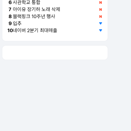
사관학교 통합
6
아이유 장기하 노래 삭제
7
블랙핑크 10주년 행사
8
입추
9
네이버 2분기 최대매출
10