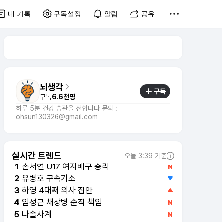
내 기록
구독설정
알림
공유
뇌생각
구독
구독
6.6천명
하루 5분 건강 습관을 전합니다 문의 :
ohsun130326@gmail.com
실시간 트렌드
오늘 3:39 기준
손서연 U17 여자배구 승리
1
유병호 구속기소
2
하영 4대째 의사 집안
3
임성근 채상병 순직 책임
4
나솔사계
5