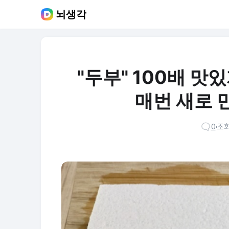
뇌생각
"두부" 100배 맛있
매번 새로 
0
조회