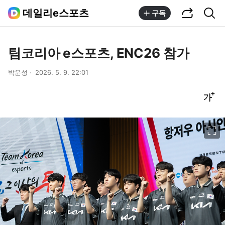
공유하기
통합검색
데일리e스포츠
구독
팀코리아 e스포츠, ENC26 참가
박운성
2026. 5. 9. 22:01
글씨크기 조절하기
이미지 크게 보기