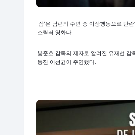
'잠'은 남편의 수면 중 이상행동으로 단
스릴러 영화다.
봉준호 감독의 제자로 알려진 유재선 감독
등진 이선균이 주연했다.