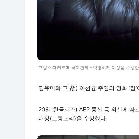
프랑스 제라르메 국제판타스틱영화제 대상을 수상한 
정유미와 고(故) 이선균 주연의 영화 '잠'
29일(한국시간) AFP 통신 등 외신에 
대상(그랑프리)을 수상했다.