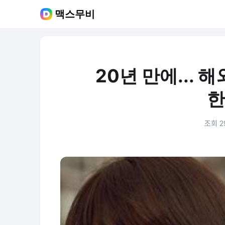
맥스무비
20년 만에... 
한
조회 2