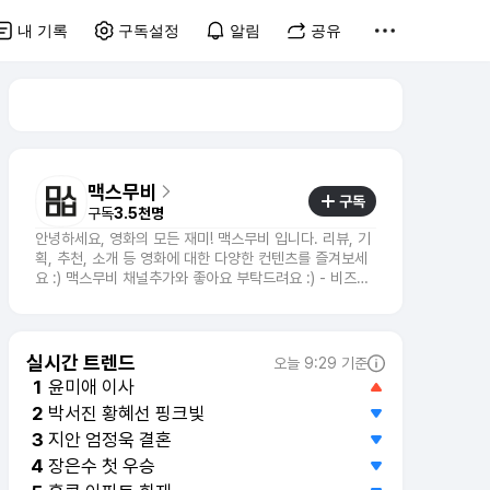
내 기록
구독설정
알림
공유
맥스무비
구독
구독
3.5천명
안녕하세요, 영화의 모든 재미! 맥스무비 입니다. 리뷰, 기
획, 추천, 소개 등 영화에 대한 다양한 컨텐츠를 즐겨보세
요 :) 맥스무비 채널추가와 좋아요 부탁드려요 :) - 비즈니
스 문의 : mkt@maxmovie.com
실시간 트렌드
오늘 9:29 기준
윤미애 이사
1
박서진 황혜선 핑크빛
2
장은수 첫 우승
4