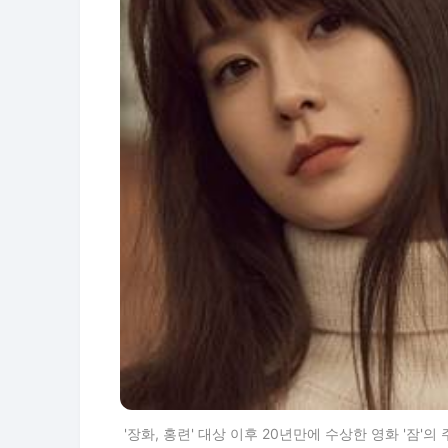
'장화, 홍련' 대상 이후 20년만에 수상한 영화 '잠'의