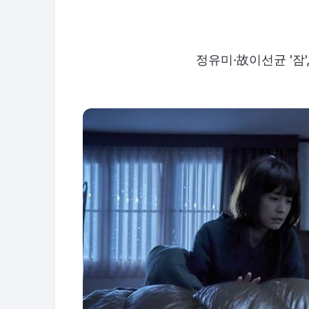
정유미·故이선균 '잠