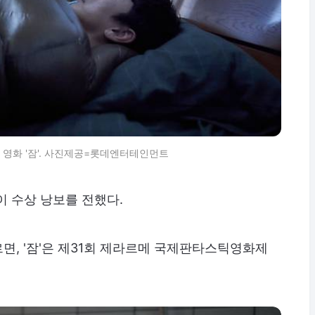
영화 '잠'. 사진제공=롯데엔터테인먼트
이 수상 낭보를 전했다.
따르면, '잠'은 제31회 제라르메 국제판타스틱영화제