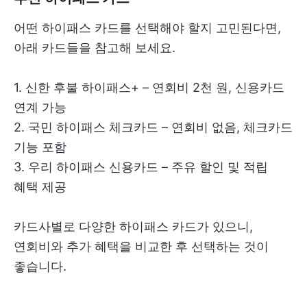
어떤 하이패스 카드를 선택해야 할지 고민된다면,
아래 카드들을 참고해 보세요.
1. 신한 후불 하이패스+ – 연회비 2천 원, 신용카드
연계 가능
2. 국민 하이패스 체크카드 – 연회비 없음, 체크카드
기능 포함
3. 우리 하이패스 신용카드 – 주유 할인 및 적립
혜택 제공
카드사별로 다양한 하이패스 카드가 있으니,
연회비와 추가 혜택을 비교한 후 선택하는 것이
좋습니다.