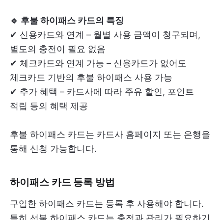
🔹 후불 하이패스 카드의 특징
✔ 신용카드와 연계 – 월별 사용 금액이 청구되며,
별도의 충전이 필요 없음
✔ 체크카드와 연계 가능 – 신용카드가 없어도
체크카드 기반의 후불 하이패스 사용 가능
✔ 추가 혜택 – 카드사에 따라 주유 할인, 포인트
적립 등의 혜택 제공
후불 하이패스 카드는 카드사 홈페이지 또는 은행을
통해 신청 가능합니다.
하이패스 카드 등록 방법
구입한 하이패스 카드는 등록 후 사용해야 합니다.
특히 선불 하이패스 카드는 충전과 관리가 필요하기