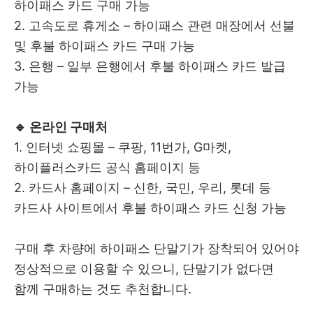
하이패스 카드 구매 가능
2. 고속도로 휴게소 – 하이패스 관련 매장에서 선불
및 후불 하이패스 카드 구매 가능
3. 은행 – 일부 은행에서 후불 하이패스 카드 발급
가능
🔹 온라인 구매처
1. 인터넷 쇼핑몰 – 쿠팡, 11번가, G마켓,
하이플러스카드 공식 홈페이지 등
2. 카드사 홈페이지 – 신한, 국민, 우리, 롯데 등
카드사 사이트에서 후불 하이패스 카드 신청 가능
구매 후 차량에 하이패스 단말기가 장착되어 있어야
정상적으로 이용할 수 있으니, 단말기가 없다면
함께 구매하는 것도 추천합니다.