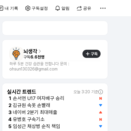
내 기록
구독설정
알림
공유
뇌생각
구독
구독
6.6천명
하루 5분 건강 습관을 전합니다 문의 :
ohsun130326@gmail.com
실시간 트렌드
오늘 3:20 기준
손서연 U17 여자배구 승리
1
김규원 속옷 손빨래
2
네이버 2분기 최대매출
3
임성근 채상병 순직 책임
5