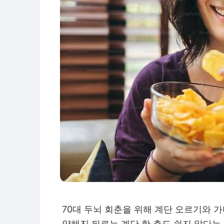
70대 두뇌 회춘을 위해 계단 오르기와 
약해진 뒤로는 계단 한 층도 쉽지 않다는