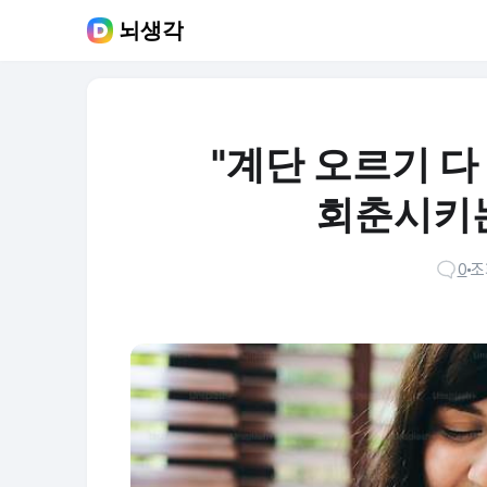
뇌생각
"계단 오르기 다
회춘시키는
0
조