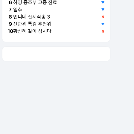
하영 증조부 고종 진료
6
입추
7
언니네 산지직송 3
8
선관위 특검 추천위
9
황신혜 같이 삽시다
10