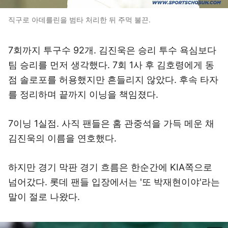
직구로 아데를린을 범타 처리한 뒤 주먹 불끈.
7회까지 투구수 92개. 김진욱은 승리 투수 욕심보다
팀 승리를 먼저 생각했다. 7회 1사 후 김호령에게 동
점 솔로포를 허용했지만 흔들리지 않았다. 후속 타자
를 정리하며 끝까지 이닝을 책임졌다.
7이닝 1실점. 사직 팬들은 홈 관중석을 가득 메운 채
김진욱의 이름을 연호했다.
하지만 경기 막판 경기 흐름은 한순간에 KIA쪽으로
넘어갔다. 롯데 팬들 입장에서는 '또 박재현이야'라는
말이 절로 나왔다.
이미지 크게 보기