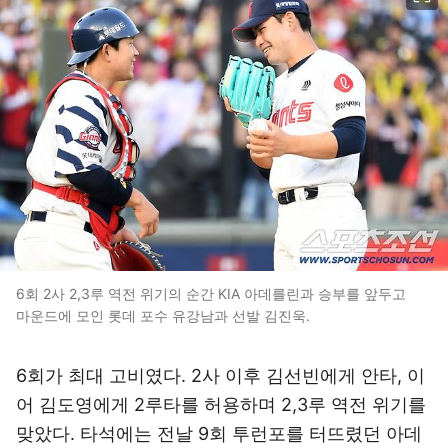
6회 2사 2,3루 역전 위기의 순간 KIA 아데를린과 승부를 앞두고
마운드에 모인 롯데 포수 유강남과 선발 김진욱.
6회가 최대 고비였다. 2사 이후 김선빈에게 안타, 이
어 김도영에게 2루타를 허용하며 2,3루 역전 위기를
맞았다. 타석에는 전날 9회 투런포를 터뜨렸던 아데