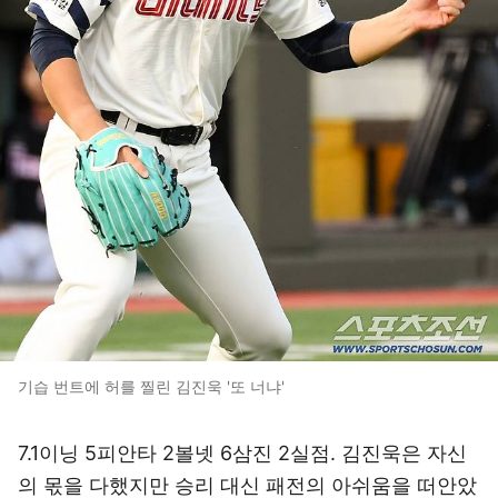
기습 번트에 허를 찔린 김진욱 '또 너냐'
7.1이닝 5피안타 2볼넷 6삼진 2실점. 김진욱은 자신
의 몫을 다했지만 승리 대신 패전의 아쉬움을 떠안았