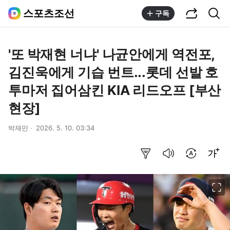
공유하기
통합검색
스포츠조선
구독
'또 박재현 너냐' 나균안에게 역전포,
김진욱에게 기습 번트...롯데 선발 호
투마저 집어삼킨 KIA 리드오프 [부산
현장]
박재만
2026. 5. 10. 03:34
요약보기
음성으로 듣기
번역 설정
글씨크기 조절하기
이미지 크게 보기