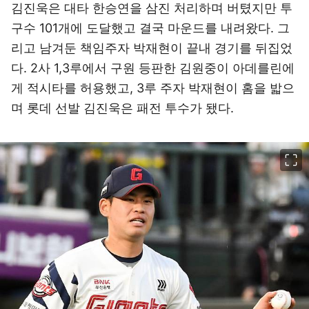
김진욱은 대타 한승연을 삼진 처리하며 버텼지만 투
구수 101개에 도달했고 결국 마운드를 내려왔다. 그
리고 남겨둔 책임주자 박재현이 끝내 경기를 뒤집었
다. 2사 1,3루에서 구원 등판한 김원중이 아데를린에
게 적시타를 허용했고, 3루 주자 박재현이 홈을 밟으
며 롯데 선발 김진욱은 패전 투수가 됐다.
이미지 크게 보기