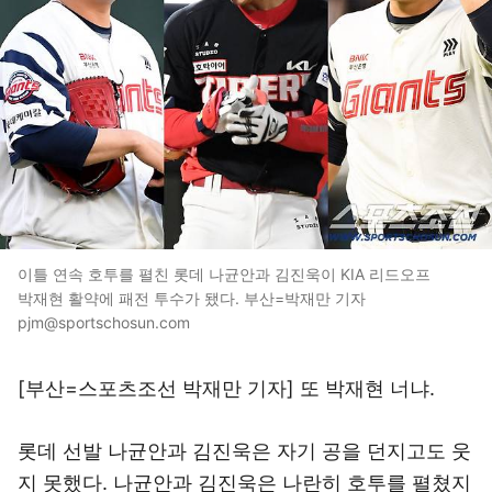
이틀 연속 호투를 펼친 롯데 나균안과 김진욱이 KIA 리드오프
박재현 활약에 패전 투수가 됐다. 부산=박재만 기자
pjm@sportschosun.com
[부산=스포츠조선 박재만 기자] 또 박재현 너냐.
롯데 선발 나균안과 김진욱은 자기 공을 던지고도 웃
지 못했다. 나균안과 김진욱은 나란히 호투를 펼쳤지