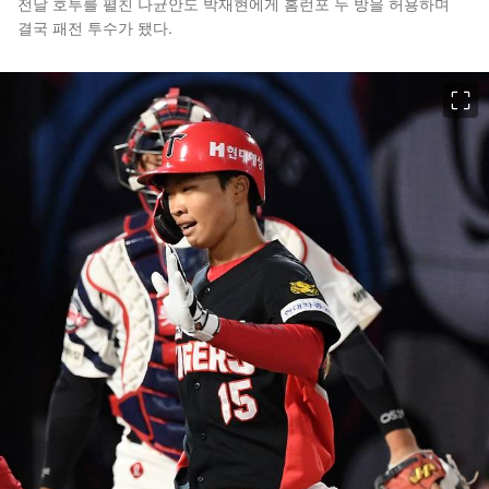
전날 호투를 펼친 나균안도 박재현에게 홈런포 두 방을 허용하며
결국 패전 투수가 됐다.
이미지 크게 보기