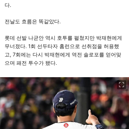
다.
전날도 흐름은 똑같았다.
롯데 선발 나균안 역시 호투를 펼쳤지만 박재현에게
무너졌다. 1회 선두타자 홈런으로 선취점을 허용했
고, 7회에는 다시 박재현에게 역전 솔로포를 얻어맞
으며 패전 투수가 됐다.
이미지 크게 보기