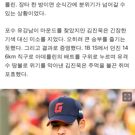
를린. 장타 한 방이면 순식간에 분위기가 넘어갈 수
있는 상황이었다.
포수 유강남이 마운드를 찾았지만 김진욱은 긴장한
기색 대신 미소를 지었다. 오히려 큰 승부를 즐기는
듯했다. 그리고 결과로 증명했다. 1B 1S에서 던진 14
6km 직구로 아데를린의 배트를 구위로 누르며 유격
수 땅볼로 위기를 막아낸 김진욱은 주먹을 불끈 쥐며
포효했다.
이미지 크게 보기