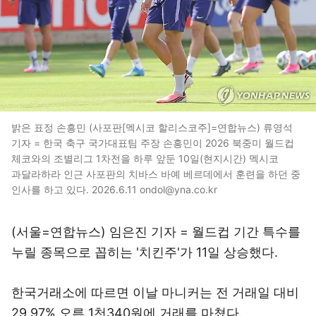
밝은 표정 손흥민 (사포판[멕시코 할리스코주]=연합뉴스) 류영석
기자 = 한국 축구 국가대표팀 주장 손흥민이 2026 북중미 월드컵
체코와의 조별리그 1차전을 하루 앞둔 10일(현지시간) 멕시코
과달라하라 인근 사포판의 치바스 바예 베르데에서 훈련을 하던 중
인사를 하고 있다. 2026.6.11 ondol@yna.co.kr
(서울=연합뉴스) 임은진 기자 = 월드컵 기간 특수를
누릴 종목으로 꼽히는 '치킨주'가 11일 상승했다.
한국거래소에 따르면 이날 마니커는 전 거래일 대비
29.97% 오른 1천340원에 거래를 마쳤다.