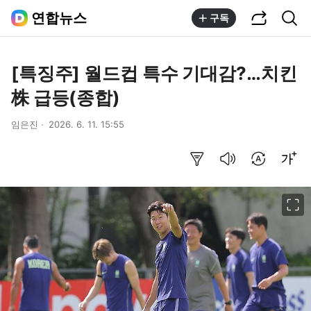
공유하기
통합검색
연합뉴스
구독
[특징주] 월드컵 특수 기대감?…치킨
株 급등(종합)
임은진
2026. 6. 11. 15:55
요약보기
음성으로 듣기
번역 설정
글씨크기 조절하기
이미지 크게 보기