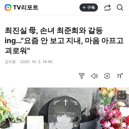
공유하기
통합검색
TV리포트
구독
최진실 母, 손녀 최준희와 갈등
ing…"요즘 안 보고 지내, 마음 아프고
괴로워"
강지호
2025. 10. 2. 14:45
요약보기
음성으로 듣기
번역 설정
글씨크기 조절하기
이미지 크게 보기