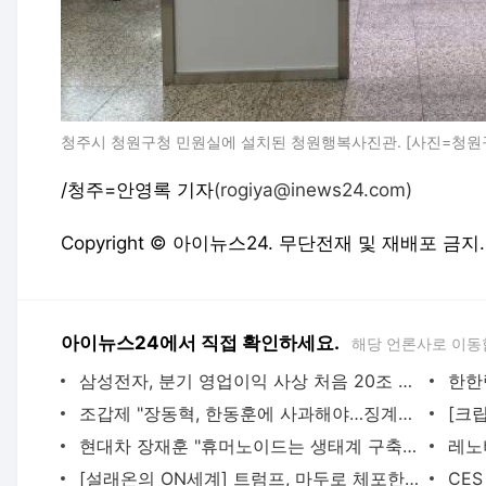
청주시 청원구청 민원실에 설치된 청원행복사진관. [사진=청원
/청주=안영록 기자
(rogiya@inews24.com)
Copyright © 아이뉴스24. 무단전재 및 재배포 금지.
아이뉴스24에서 직접 확인하세요.
해당 언론사로 이동
삼성전자, 분기 영업이익 사상 처음 20조 돌파
조갑제 "장동혁, 한동훈에 사과해야…징계하면 당 깨지고 선거 망쳐"
현대차 장재훈 "휴머노이드는 생태계 구축 속도가 관건"
[설래온의 ON세계] 트럼프, 마두로 체포한 '진짜 이유'는?