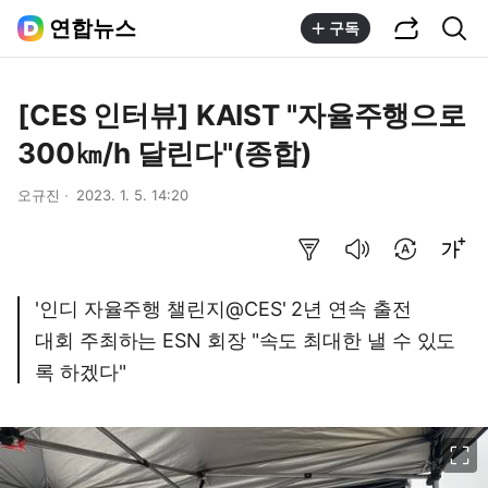
공유하기
통합검색
연합뉴스
구독
[CES 인터뷰] KAIST "자율주행으로
300㎞/h 달린다"(종합)
오규진
2023. 1. 5. 14:20
요약보기
음성으로 듣기
번역 설정
글씨크기 조절하기
'인디 자율주행 챌린지@CES' 2년 연속 출전
대회 주최하는 ESN 회장 "속도 최대한 낼 수 있도
록 하겠다"
이미지 크게 보기