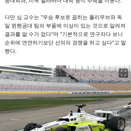
공대학과, 미국 앨라바마 대학 등이 주축을 이룬다.
다만 심 교수는 "우승 후보로 꼽히는 폴리무브와 독
일 뮌헨공대 팀의 부품에 이상이 있는 것으로 알려져
결과를 알 수가 없다"며 "기본적으로 연구자다 보니
순위에 연연하기보단 선의의 경쟁을 하고 싶다"고 말
했다.
이미지 크게 보기