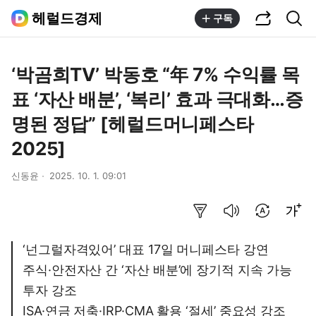
공유하기
통합검색
헤럴드경제
구독
‘박곰희TV’ 박동호 “年 7% 수익률 목
표 ‘자산 배분’, ‘복리’ 효과 극대화…증
명된 정답” [헤럴드머니페스타
2025]
신동윤
2025. 10. 1. 09:01
요약보기
음성으로 듣기
번역 설정
글씨크기 조절하기
‘넌그럴자격있어’ 대표 17일 머니페스타 강연
주식·안전자산 간 ‘자산 배분’에 장기적 지속 가능
투자 강조
ISA·연금 저축·IRP·CMA 활용 ‘절세’ 중요성 강조