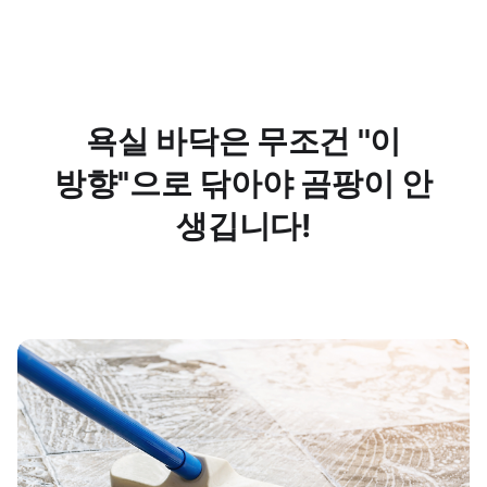
욕실 바닥은 무조건 ''이
방향''으로 닦아야 곰팡이 안
생깁니다!