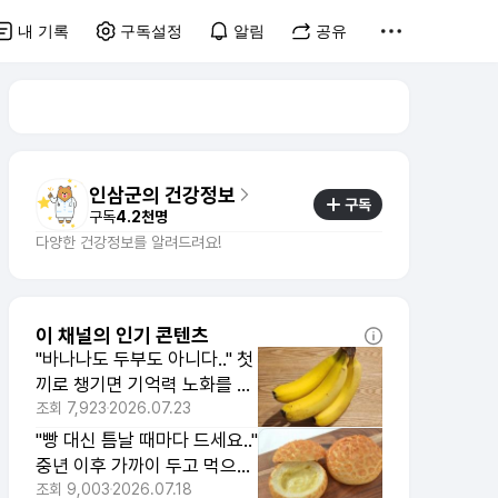
내 기록
구독설정
알림
공유
인삼군의 건강정보
구독
구독
4.2천명
다양한 건강정보를 알려드려요!
이 채널의 인기 콘텐츠
"바나나도 두부도 아니다.." 첫
끼로 챙기면 기억력 노화를 늦
춰주는 대표 두뇌 건강식
조회
7,923
2026.07.23
"빵 대신 틈날 때마다 드세요.."
중년 이후 가까이 두고 먹으면
허리둘레 줄이는 간식
조회
9,003
2026.07.18