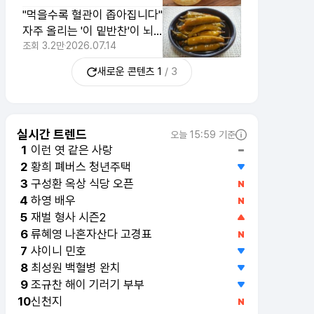
"먹을수록 혈관이 좁아집니다"
자주 올리는 '이 밑반찬'이 뇌
졸중 위험을 키우는 이유
조회
3.2만
2026.07.14
새로운 콘텐츠
1
/
3
실시간 트렌드
오늘 15:59 기준
이런 엿 같은 사랑
1
황희 폐버스 청년주택
2
구성환 옥상 식당 오픈
3
하영 배우
4
재벌 형사 시즌2
5
류혜영 나혼자산다 고경표
6
샤이니 민호
7
최성원 백혈병 완치
8
조규찬 해이 기러기 부부
9
신천지
10