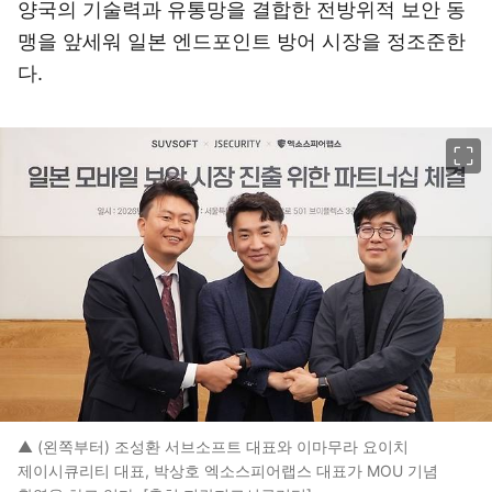
양국의 기술력과 유통망을 결합한 전방위적 보안 동
맹을 앞세워 일본 엔드포인트 방어 시장을 정조준한
다.
이미지 크게 보기
▲ (왼쪽부터) 조성환 서브소프트 대표와 이마무라 요이치
제이시큐리티 대표, 박상호 엑소스피어랩스 대표가 MOU 기념