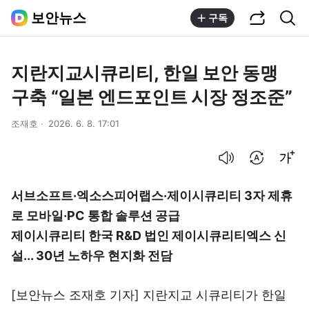
공유하기
통합검색
보안뉴스
구독
지란지교시큐리티, 한일 보안 동맹
구축 “일본 엔드포인트 시장 정조준”
조재호
2026. 6. 8. 17:01
음성으로 듣기
번역 설정
글씨크기 조절하기
서브소프트·엑소스피어랩스·제이시큐리티 3자 제휴
로 모바일·PC 통합 솔루션 공급
제이시큐리티 한국 R&D 법인 제이시큐리티엑스 신
설... 30년 노하우 현지화 전담
[보안뉴스 조재호 기자] 지란지교 시큐리티가 한일