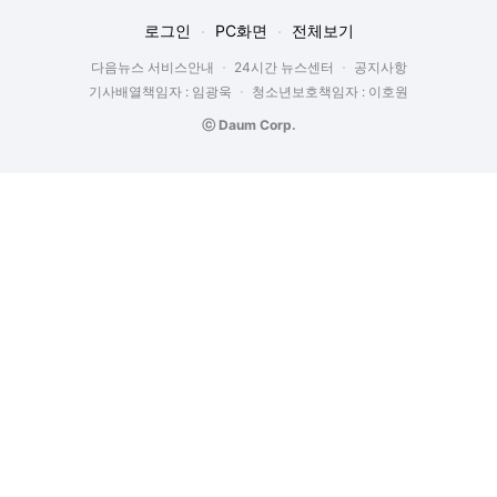
로그인
PC화면
전체보기
다음뉴스 서비스안내
24시간 뉴스센터
공지사항
기사배열책임자 : 임광욱
청소년보호책임자 : 이호원
ⓒ Daum Corp.