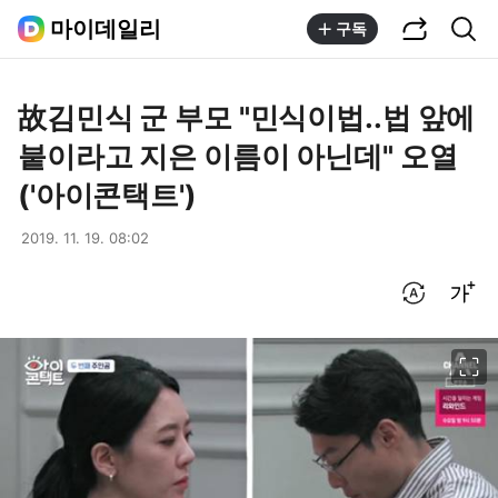
공유하기
통합검색
마이데일리
구독
故김민식 군 부모 "민식이법..법 앞에
붙이라고 지은 이름이 아닌데" 오열
('아이콘택트')
2019. 11. 19. 08:02
번역 설정
글씨크기 조절하기
이미지 크게 보기