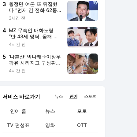
3
황정민 여론 또 뒤집혔
다 “먼저 건 전화 62통,
그만 연락해” vs 女팬
2시간 전
“녹취 다 올려” 진흙탕
싸움
4
MZ 무속인 매화도령
“만 43세 영탁, 올해 결
혼운은‥”(편스토랑)[오
4시간 전
늘TV]
5
‘나혼산’ 박나래→이장우
팜유 사라지고 구성환X
김신영X이선민 덩어리
4시간 전
즈 뭉쳤다
서비스 바로가기
뉴스
연예
스포츠
연예 홈
뉴스
포토
TV 편성표
영화
OTT