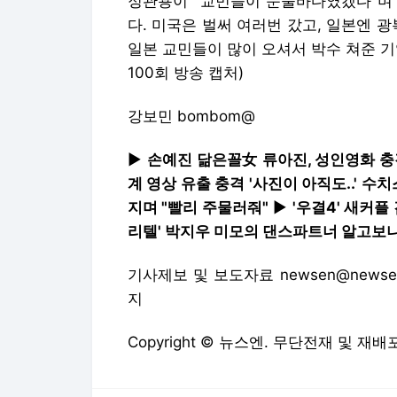
정관용이 "교민들이 눈물바다였겠다"며 
다. 미국은 벌써 여러번 갔고, 일본엔 
일본 교민들이 많이 오셔서 박수 쳐준 기억이
100회 방송 캡처)
강보민 bombom@
▶
손예진 닮은꼴女 류아진, 성인영화 충격
계 영상 유출 충격 '사진이 아직도..' 수
지며 "빨리 주물러줘"
▶
'우결4' 새커플
리텔' 박지우 미모의 댄스파트너 알고보니 
기사제보 및 보도자료 newsen@newsen
지
Copyright © 뉴스엔. 무단전재 및 재배