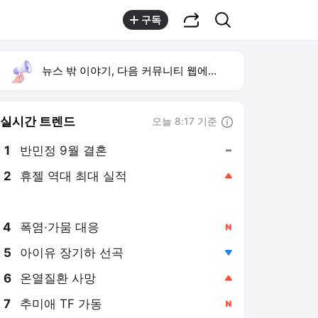
공유하기
검색
구독
뉴스 밖 이야기, 다음 커뮤니티 웹에서 보기
실시간 트렌드
오늘 8:17 기준
툴팁보기
1
반민정 9월 결혼
,유지
2
휴젤 역대 최대 실적
,상승
3
입추
,상승
4
폭염·가뭄 대응
,신규
5
아이유 장기하 선곡
,하락
6
온열질환 사망
,상승
7
추미애 TF 가동
,신규