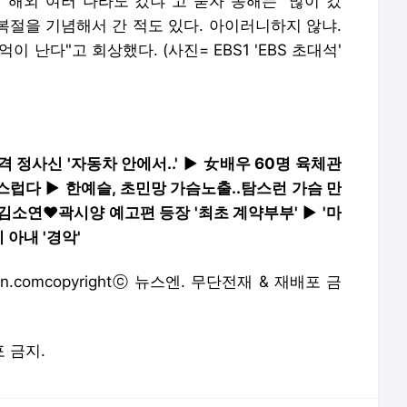
"해외 여러 나라도 갔냐"고 묻자 송해는 "많이 갔
광복절을 기념해서 간 적도 있다. 아이러니하지 않냐.
 난다"고 회상했다. (사진= EBS1 'EBS 초대석'
 정사신 '자동차 안에서..'
▶
女배우 60명 육체관
치스럽다
▶
한예슬, 초민망 가슴노출..탐스런 가슴 만
 김소연♥곽시양 예고편 등장 '최초 계약부부'
▶
'마
아내 '경악'
.comcopyrightⓒ 뉴스엔. 무단전재 & 재배포 금
포 금지.