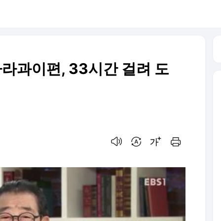
파라과이편, 33시간 걸려 도
음성으로 듣기
번역 설정
글씨크기 조절하기
인쇄하기