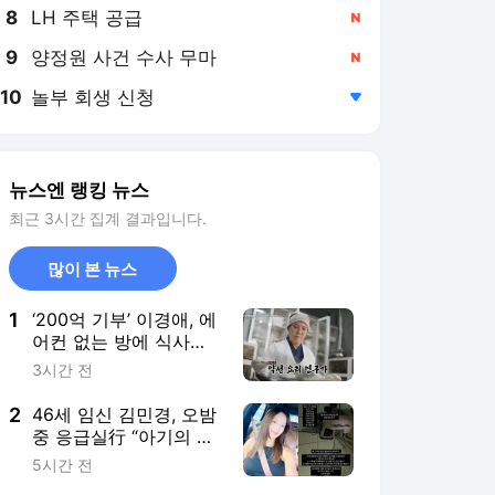
8
LH 주택 공급
,신규
9
양정원 사건 수사 무마
,신규
10
놀부 회생 신청
,하락
뉴스엔 랭킹 뉴스
최근 3시간 집계 결과입니다.
많이 본 뉴스
1
‘200억 기부’ 이경애, 에
어컨 없는 방에 식사는
밥·국·김치뿐인 충격 일
3시간 전
상(백만장자)
2
46세 임신 김민경, 오밤
중 응급실行 “아기의 신
호 어렵다”
5시간 전