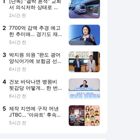
4
건보 바닥나면 병원비
뒷감당 어떻게… 한 번
도 안 지킨 '20% 지원'
6시간 전
5
제작 지연에 구작 꺼낸
JTBC… '아파트' 후속작
은 변우석·박지훈의 '꽃
5시간 전
파당'
서비스 바로가기
뉴스
연예
스포츠
뉴스 홈
기후/환경
사회
경제
정치
국제
문화
IT/과학
인물
지식/칼럼
연재
배열설명서