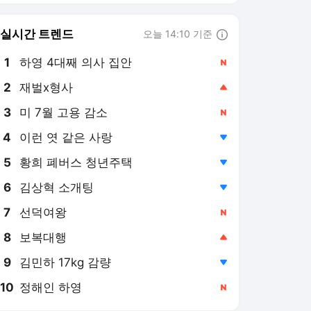
6
김상혁 소개팅
,하락
7
선덕여왕
,신규
8
보복대행
,상승
9
김민하 17kg 감량
,하락
10
정해인 하영
,신규
한국일보
PICK
지평선
미국, 이란 전쟁
트럼프 2기 시대
이재명 정부
윤석열 3대 특검
기억할 오늘
뉴스룸에서
36.5˚C