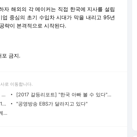
하자 해외의 각 메이커는 직접 한국에 지사를 설립
기업 중심의 초기 수입차 시대가 막을 내리고 95년
 공략이 본격적으로 시작된다.
배포 금지.
론사로 이동합니다.
강형욱 반려견 훈련사 "모든 개가 무조건 입마개? 오해다"
[2017 갈등리포트] "한국 아빠 볼 수 있다" 헛된 희망에.. 두 번 우는 '코피노'
[단독] 이영학, 딸 치료비 12억 기부받아 10억 빼돌렸다
"공영방송 EBS가 달라지고 있다"
'00' '쓸애기'가 노래 제목? 도 넘은 가요계 언어파괴