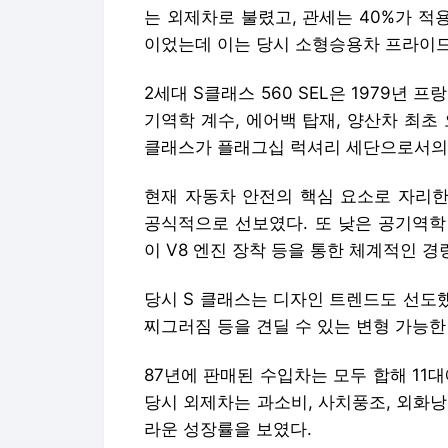
는 외제차로 불렸고, 관세는 40%가 적용돼
이었는데 이는 당시 소형승용차 프라이드
2세대 S클래스 560 SEL은 1979년
기역학 계수, 에어백 탑재, 양산차 최초
클래스가 플래그십 럭셔리 세단으로서의 
현재 자동차 안전의 핵심 요소로 자리한 
공식적으로 선보였다. 또 낮은 공기역학
이 V8 엔진 장착 등을 통한 체계적인 
당시 S 클래스는 디자인 트렌드도 선도했
찌그러짐 등을 견딜 수 있는 변형 가능한
87년에 판매된 수입차는 모두 합해 11대
당시 외제차는 과소비, 사치풍조, 외화
라운 성장률을 보였다.