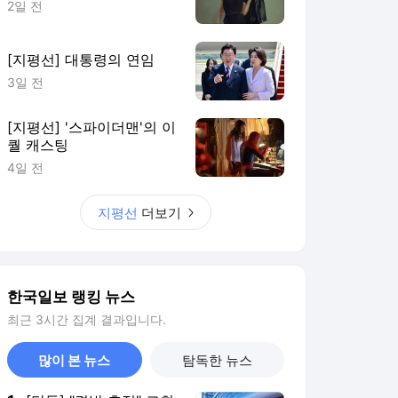
한국일보 랭킹 뉴스
최근 3시간 집계 결과입니다.
많이 본 뉴스
탐독한 뉴스
1
[단독] "결박 흔적" 교회
서 의식저하 상태로 발
견된 어린이 숨져
2시간 전
2
7700억 감액 추경 예고
한 추미애… 경기도 재
정 정말 '비상'인가
5시간 전
3
박지원 의원 "완도 광어
양식어가에 보험금 선
지급과 할증 면제 마련"
6시간 전