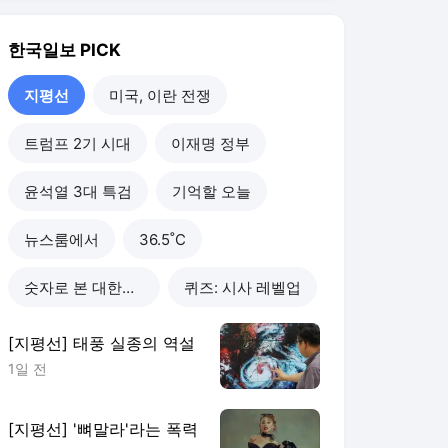
숫자로 본 대한민국
퀴즈: 시사 레벨업
[지평선] 태풍 실종의 역설
1일 전
[지평선] '뼈말라'라는 폭력
2일 전
[지평선] 대통령의 연임
3일 전
[지평선] '스파이더맨'의 이
퀄 캐스팅
4일 전
지평선
더보기