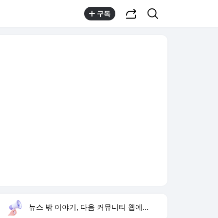
공유하기
검색
구독
뉴스 밖 이야기, 다음 커뮤니티 웹에서 보기
실시간 트렌드
오늘 14:10 기준
툴팁보기
1
하영 4대째 의사 집안
,신규
2
재벌x형사
,상승
3
미 7월 고용 감소
,신규
4
이런 엿 같은 사랑
,하락
5
황희 폐버스 청년주택
,하락