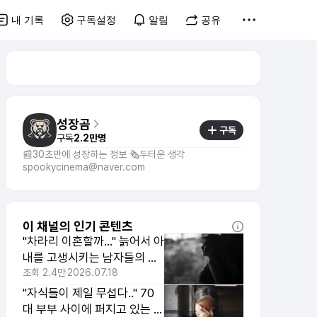
내 기록
구독설정
알림
공유
성장곰
구독
구독
2.2만명
📰30초만에 성장하는 정보 🗞️두터운 생각
spookycinema@naver.com
이 채널의 인기 콘텐츠
"차라리 이혼할까..." 늙어서 아
내를 고생시키는 남자들의 공
통점 4가지
조회
2.4만
2026.07.18
"자식들이 제일 무섭다.." 70
대 부부 사이에 퍼지고 있는 말