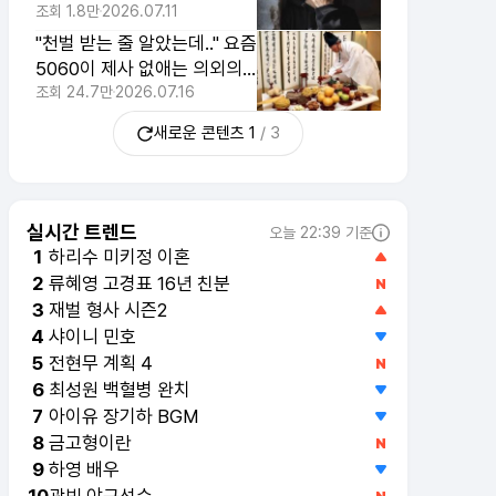
못 할 속사정
조회
1.8만
2026.07.11
"천벌 받는 줄 알았는데.." 요즘
5060이 제사 없애는 의외의
이유 1위
조회
24.7만
2026.07.16
새로운 콘텐츠
1
/
3
실시간 트렌드
오늘 22:39 기준
하리수 미키정 이혼
1
류혜영 고경표 16년 친분
2
재벌 형사 시즌2
3
샤이니 민호
4
전현무 계획 4
5
최성원 백혈병 완치
6
아이유 장기하 BGM
7
금고형이란
8
하영 배우
9
곽빈 야구선수