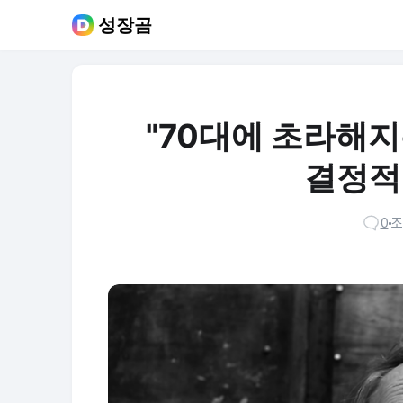
성장곰
"70대에 초라해지
결정적
0
조