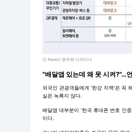
ⓒ News1 윤주희 디자이너
"배달앱 있는데 왜 못 시켜?"…
외국인 관광객들에게 '한강 치맥'은 꼭 
실은 녹록지 않다.
배달앱 대부분이 '한국 휴대폰 번호 인증'
이다.