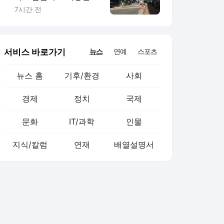
사라진 식당가 [르포]
7시간 전
서비스 바로가기
뉴스
연예
스포츠
뉴스 홈
기후/환경
사회
경제
정치
국제
문화
IT/과학
인물
지식/칼럼
연재
배열설명서