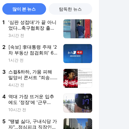
많이 본 뉴스
탐독한 뉴스
1
'심판 성접대'가 끝 아니
었다…축구협회장 출장
에 부인 3회 동반 '펑펑'
3시간 전
2
[속보] 李대통령 주재 '2
차 부동산 점검회의' 6
시간만에 종료
1시간 전
3
스컬&하하, 가뭄 피해
밀양서 콘서트 "죄송…
출연료 전액 기부할 것"
4시간 전
4
역대 가장 뜨거운 입추
에도 '정장'에 '근무
복'…"반바지? 꿈도 못
10시간 전
꿔요"
5
"땡볕 싫다, 구내식당 가
자"…점심피크 직장인