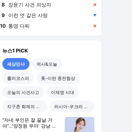
8
장윤기 사건 의상자
,신규
9
이런 엿 같은 사랑
,하락
10
통영 다찌
,신규
뉴스1
PICK
세상만사
역사&오늘
롤러코스피
美-이란 종전협상
오늘의 사건사고
이재명 시대
지구촌 화제의 뉴스
러시아-우크라 전쟁
"자네 부인은 잘 끝날 거
야"…'양정원 무마' 강남 경
찰, 다른 돈도 받은 정황