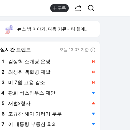
공유하기
검색
구독
뉴스 밖 이야기, 다음 커뮤니티 웹에서 보기
실시간 트렌드
오늘 13:07 기준
툴팁보기
1
김상혁 소개팅 운명
,신규
2
최성원 백혈병 재발
,신규
3
미 7월 고용 감소
,신규
4
황희 버스하우스 제안
,하락
5
재벌x형사
,상승
6
조규찬 해이 기러기 부부
,하락
7
이 대통령 부동산 회의
,하락