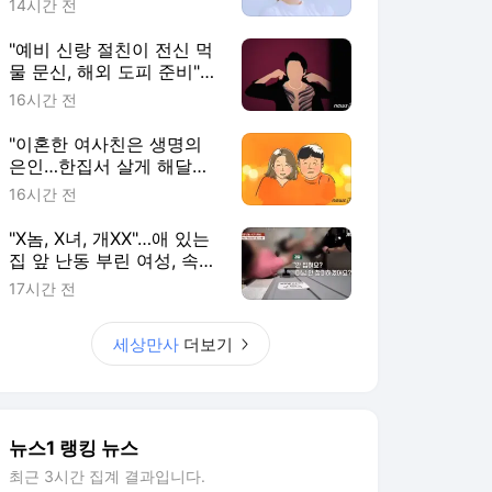
14시간 전
"예비 신랑 절친이 전신 먹
물 문신, 해외 도피 준비"…
예비 신부 '혼란'
16시간 전
"이혼한 여사친은 생명의
은인…한집서 살게 해달라"
남편 요구에 '절망'
16시간 전
"X놈, X녀, 개XX"…애 있는
집 앞 난동 부린 여성, 속옷
까지 훌러덩[영상]
17시간 전
세상만사
더보기
뉴스1 랭킹 뉴스
최근 3시간 집계 결과입니다.