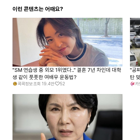
이런 콘텐츠는 어때요?
"SM 연습생 중 외모 1위였다.." 결혼 7년 차인데 대학
"공
생 같이 풋풋한 여배우 운동법?
탄 
콕콕정보
조회
19.4만
52
카