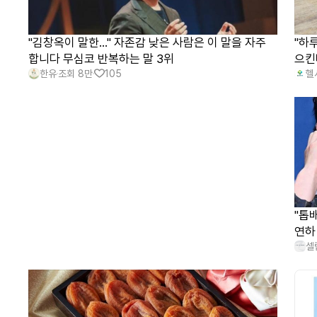
"김창옥이 말한…" 자존감 낮은 사람은 이 말을 자주
"하
합니다 무심코 반복하는 말 3위
으킨
한유
조회
8만
105
헬
"톱
연하
셀