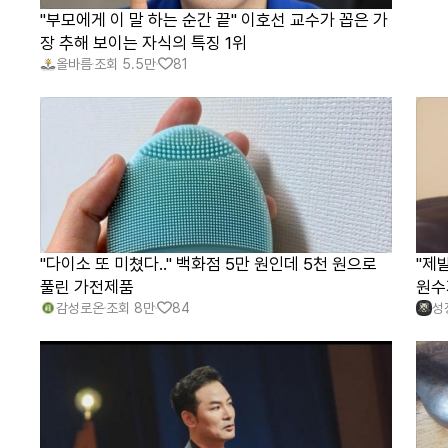
"부모에게 이 말 하는 순간 끝" 이호선 교수가 꼽은 가
장 추해 보이는 자식의 특징 1위
올바름
조회
5.5만
81
"다이소 또 미쳤다.." 백화점 5만 원인데 5천 원으로
"제
풀린 가전제품
원수
감성로온
조회
8만
84
성