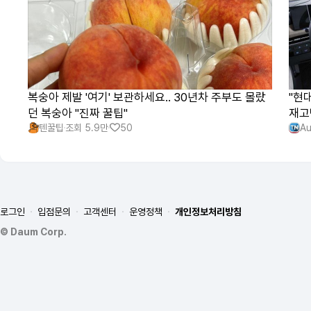
복숭아 제발 '여기' 보관하세요.. 30년차 주부도 몰랐
"현대
던 복숭아 "진짜 꿀팁"
재고
텐꿀팁
조회
5.9만
50
Au
로그인
입점문의
고객센터
운영정책
개인정보처리방침
©
Daum Corp.