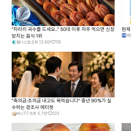
"차라리 국수를 드세요.." 50대 이후 자주 먹으면 신장
현재
망치는 음식 1위
에
웰니스업
조회
13.6만
78
"축의금·조의금 내고도 욕먹습니다" 중년 90%가 실
수하는 경조사 에티켓
써니77
조회
5.7만
223