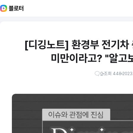
블로터
[디깅노트] 환경부 전기차
미만이라고? "알고
0
조회 448
2023.