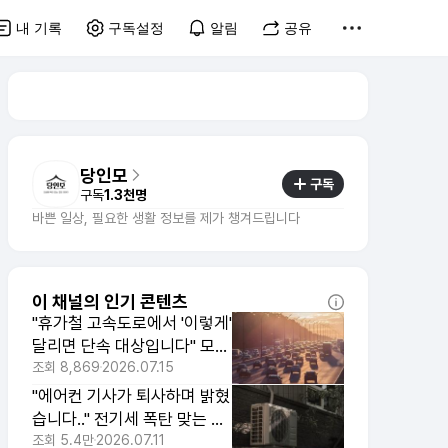
내 기록
구독설정
알림
공유
당인모
구독
구독
1.3천명
바쁜 일상, 필요한 생활 정보를 제가 챙겨드립니다
이 채널의 인기 콘텐츠
"휴가철 고속도로에서 '이렇게'
달리면 단속 대상입니다" 모르
고 하는 행동 3가지
조회
8,869
2026.07.15
"에어컨 기사가 퇴사하며 밝혔
습니다.." 전기세 폭탄 맞는 습
관 3가지
조회
5.4만
2026.07.11