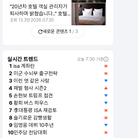
"20년차 호텔 객실 관리자가
퇴사하며 밝혔습니다.." 호텔
방에서 냄새가 안 나는 이유
조회
13.3만
2026.07.30
새로운 콘텐츠
1
/
3
실시간 트렌드
오늘 7:30 기준
isa 계좌란
1
미군 수뇌부 출구전략
2
이런 엿 같은 사랑
3
재벌 형사 시즌2
4
손현보 트럼프 접견
5
황희 버스 하우스
6
李대통령 ISA 재검토
7
슬기로운 감빵생활
8
임영웅 데뷔 10주년
9
민주당 전당대회
10