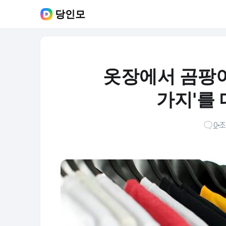
당인모
옷장에서 곰팡이 
가지'를
0
조