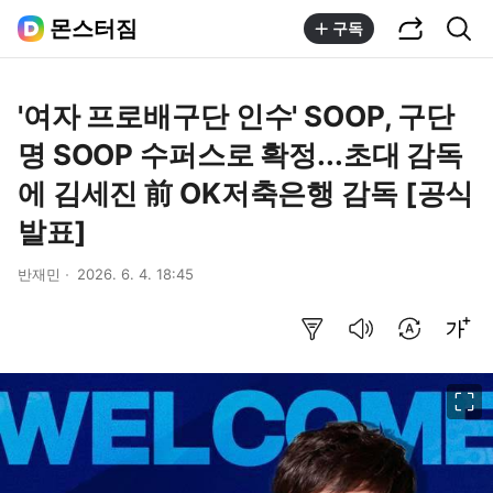
공유하기
통합검색
몬스터짐
구독
'여자 프로배구단 인수' SOOP, 구단
명 SOOP 수퍼스로 확정...초대 감독
에 김세진 前 OK저축은행 감독 [공식
발표]
반재민
2026. 6. 4. 18:45
요약보기
음성으로 듣기
번역 설정
글씨크기 조절하기
이미지 크게 보기