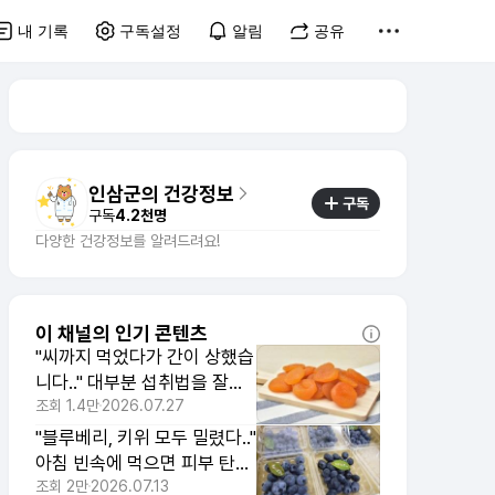
내 기록
구독설정
알림
공유
인삼군의 건강정보
구독
구독
4.2천명
다양한 건강정보를 알려드려요!
이 채널의 인기 콘텐츠
"씨까지 먹었다가 간이 상했습
니다.." 대부분 섭취법을 잘못
알고 있는 위험한 열매 1위
조회
1.4만
2026.07.27
"블루베리, 키위 모두 밀렸다.."
아침 빈속에 먹으면 피부 탄력
되찾는 이 열매
조회
2만
2026.07.13