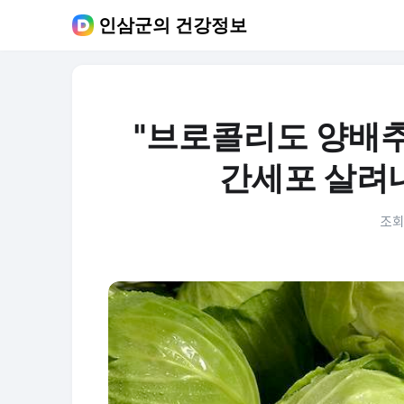
인삼군의 건강정보
"브로콜리도 양배추
간세포 살려내
조회