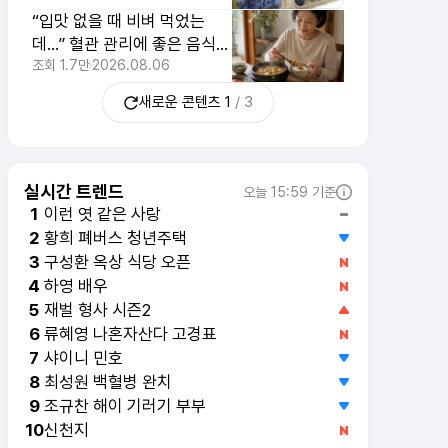
“입맛 없을 때 비벼 먹었는
데…” 혈관 관리에 좋은 음식인
줄은 생각도 못 했습니다
조회
1.7만
2026.08.06
새로운 콘텐츠
1
/
3
실시간 트렌드
오늘 15:59 기준
이런 엿 같은 사랑
1
황희 폐버스 청년주택
2
구성환 옥상 식당 오픈
3
하영 배우
4
재벌 형사 시즌2
5
류혜영 나혼자산다 고경표
6
샤이니 민호
7
최성원 백혈병 완치
8
조규찬 해이 기러기 부부
9
신천지
10