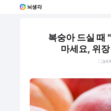
뇌생각
복숭아 드실 때 
마세요, 위장
0
조회