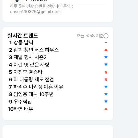
이 대통령 제도 점검
6
하리수 미키정 이혼 이유
7
임영웅 데뷔 10주년
8
우주떡집
9
하영 배우
10