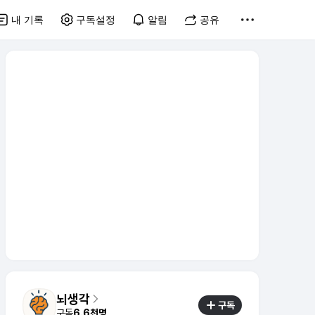
내 기록
구독설정
알림
공유
뇌생각
구독
구독
6.6천명
하루 5분 건강 습관을 전합니다 문의 :
ohsun130326@gmail.com
실시간 트렌드
오늘 5:58 기준
강릉 날씨
1
황희 청년 버스 하우스
2
재벌 형사 시즌2
3
이런 엿 같은 사랑
4
이정후 결승타
5