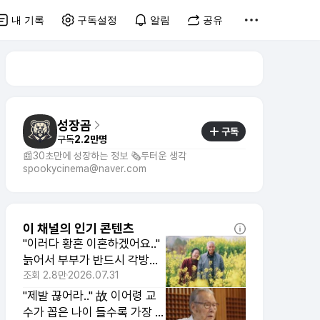
내 기록
구독설정
알림
공유
성장곰
구독
구독
2.2만명
📰30초만에 성장하는 정보 🗞️두터운 생각
spookycinema@naver.com
이 채널의 인기 콘텐츠
"이러다 황혼 이혼하겠어요.."
늙어서 부부가 반드시 각방을
써야하는 이유
조회
2.8만
2026.07.31
"제발 끊어라.." 故 이어령 교
수가 꼽은 나이 들수록 가장 쓸