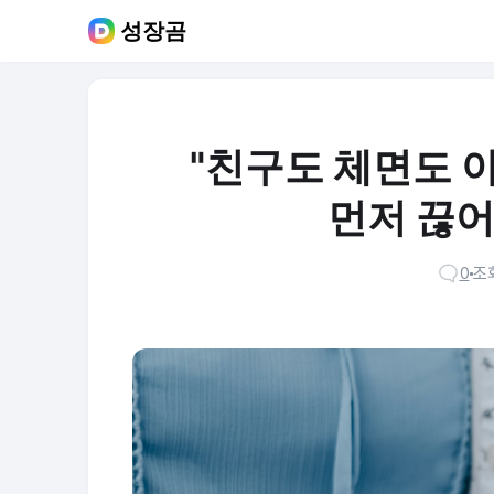
성장곰
"친구도 체면도 아
먼저 끊어
0
조회