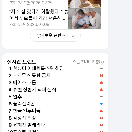
모없는 습관 1위
조회
24.9만
2026.07.29
"자식 집 갔다가 허탈했다.." 늙
어서 부모들이 가장 서운해하
는 순간 1위
조회
1.4만
2026.07.09
새로운 콘텐츠
1
/
3
실시간 트렌드
오늘 21:19 기준
한상미 이태원특조위 해임
1
호르무즈 통항 금지
2
베이스 그룹
3
휴젤 상반기 최대 실적
4
입추
5
폴리실리콘
6
한국 알루미늄
7
김성집 회장
8
윤혜진 발레리나
9
포스코 퓨처엠