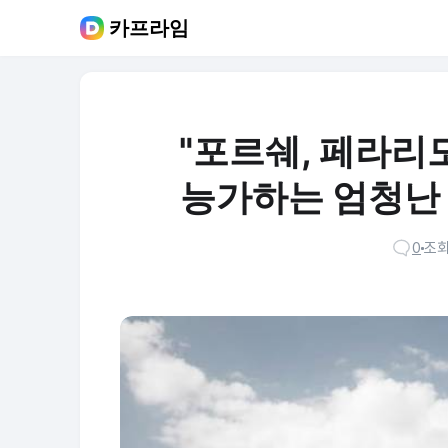
카프라임
"포르쉐, 페라리
능가하는 엄청난
0
조회