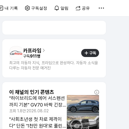
내 기록
구독설정
알림
공유
카프라임
구독
구독
911명
최고의 자동차 지식, 프라임으로 완성하다. 자동차 소식을
다루는 자동차 전문 매거진
이 채널의 인기 콘텐츠
"하이브리드에 에어 서스펜션
까지 기본" GV70 바짝 긴장하
게 만든 중형 SUV
조회
1.8만
2026.08.02
"사회초년생 첫 차로 제격이
다" 단돈 '1천만 원대'로 풀린