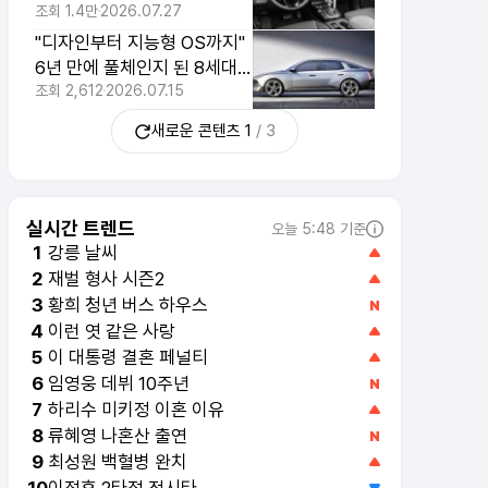
가성비 국산 SUV
조회
1.4만
2026.07.27
"디자인부터 지능형 OS까지"
6년 만에 풀체인지 된 8세대
풀체인지 '국민 세단' 공개
조회
2,612
2026.07.15
새로운 콘텐츠
1
/
3
실시간 트렌드
오늘 5:48 기준
강릉 날씨
1
재벌 형사 시즌2
2
황희 청년 버스 하우스
3
이런 엿 같은 사랑
4
이 대통령 결혼 페널티
5
임영웅 데뷔 10주년
6
하리수 미키정 이혼 이유
7
류혜영 나혼산 출연
8
최성원 백혈병 완치
9
이정후 2타점 적시타