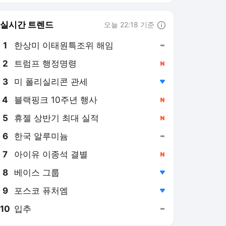
8
베이스 그룹
,하락
9
포스코 퓨처엠
,하락
10
입추
,유지
한국경제TV
PICK
美증시 특징주
글로벌 IB리포트
마켓무버의 국장힌트
마켓딥다이브
굿모닝 글로벌 이슈
B급기자의 B급리포트
S&P 500 사상 최고가 경
신... 스페이스X·AMD '어닝
서프' vs 애플 '매도' 하향
1일 전
[美증시 특징주]
中 광트랜시버 규제 호재·