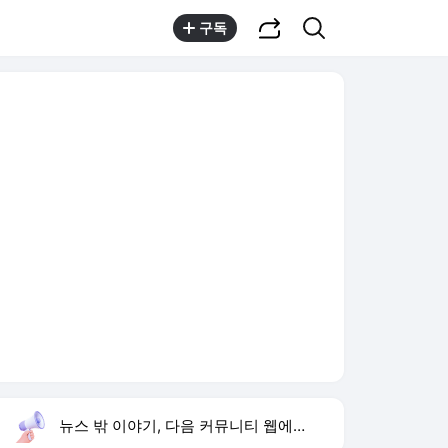
공유하기
검색
구독
뉴스 밖 이야기, 다음 커뮤니티 웹에서 보기
실시간 트렌드
오늘 22:18 기준
툴팁보기
1
한상미 이태원특조위 해임
,유지
2
트럼프 행정명령
,신규
3
미 폴리실리콘 관세
,하락
4
블랙핑크 10주년 행사
,신규
5
휴젤 상반기 최대 실적
,신규
6
한국 알루미늄
,유지
7
아이유 이종석 결별
,신규