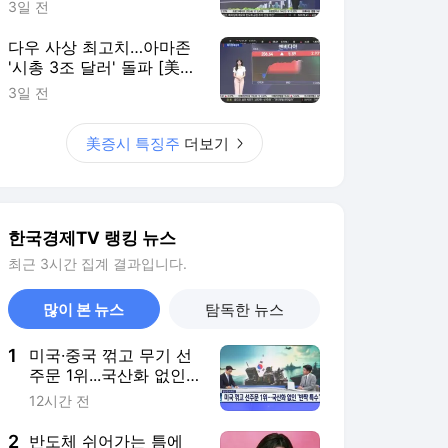
1
미국·중국 꺾고 무기 선
주문 1위...국산화 없인
‘반짝 특수’ [배창학의 방
12시간 전
산인사이드]
2
반도체 쉬어가는 틈에
날았다…수출 '잭팟'에
줄줄이 강세
15시간 전
3
"기내 선반, 돈 내고 쓰
세요"…항공사 새 요금
제 논란
17시간 전
4
"집값 대신 임차인 잡는
다"...실거주發 전세대란
예고
13시간 전
5
휴젤, 상반기 역대 실
적…매출 2,545억원·영
업익 1,037억원
13시간 전