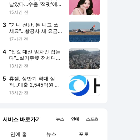
서비스 바로가기
뉴스
연예
스포츠
연예 홈
뉴스
포토
TV 편성표
영화
OTT
뮤직차트
루프
연예 채널