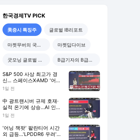
실적 온기에 상승…AI 인프
라·메모리주 동반 강세-[美
1일 전
증시 특징주]
'어닝 잭팟' 팔란티어 시간
외 급등…'LPDDR6 우려'
메모리주는 하락-[美증시
3일 전
특징주]
다우 사상 최고치…아마존
'시총 3조 달러' 돌파 [美
증시 특징주]
3일 전
美증시 특징주
더보기
한국경제TV 랭킹 뉴스
최근 3시간 집계 결과입니다.
많이 본 뉴스
탐독한 뉴스