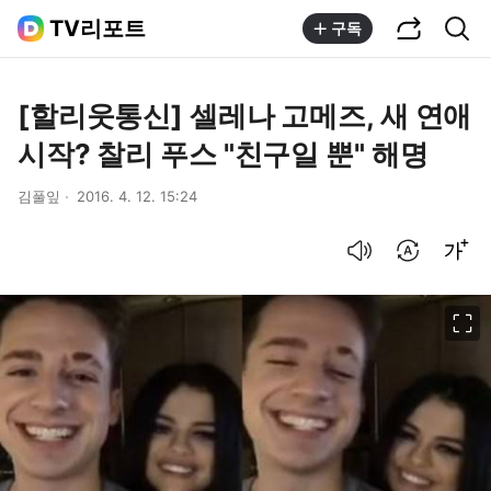
공유하기
통합검색
TV리포트
구독
[할리웃통신] 셀레나 고메즈, 새 연애
시작? 찰리 푸스 "친구일 뿐" 해명
김풀잎
2016. 4. 12. 15:24
음성으로 듣기
번역 설정
글씨크기 조절하기
이미지 크게 보기