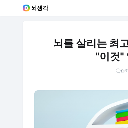
뇌생각
뇌를 살리는 최고
"이것"
0
조