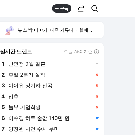
공유하기
검색
구독
뉴스 밖 이야기, 다음 커뮤니티 웹에서 보기
실시간 트렌드
오늘 7:50 기준
툴팁보기
1
반민정 9월 결혼
,유지
2
휴젤 2분기 실적
,신규
4
입추
,신규
5
놀부 기업회생
,신규
6
이수경 하루 술값 140만 원
,하락
7
양정원 사건 수사 무마
,하락