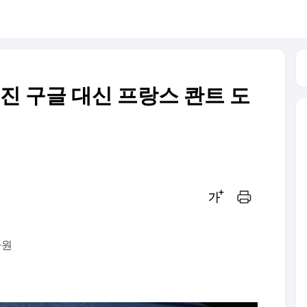
진 구글 대신 프랑스 콴트 도
글씨크기 조절하기
인쇄하기
차원