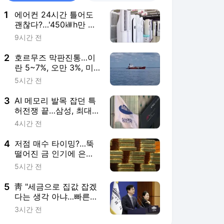
1
에어컨 24시간 틀어도
괜찮다?…'450㎾h만 넘
지 마세요'
9시간 전
2
호르무즈 막판진통…이
란 5~7%, 오만 3%, 미
국 0%
5시간 전
3
AI 메모리 발목 잡던 특
허전쟁 끝…삼성, 최대
1.3조 지급
4시간 전
4
저점 매수 타이밍?…뚝
떨어진 금 인기에 은행
골드바도 싸진다
5시간 전
5
靑 "세금으로 집값 잡겠
다는 생각 아냐…빠른
시일 내 공급책 발표"
3시간 전