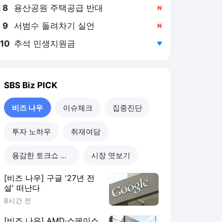
8
용산공원 주택공급 반대
,신규
9
서범수 돌려차기 실언
,신규
10
추석 민생지원금
,하락
SBS Biz
PICK
비즈 나우
이슈체크
집중진단
투자 노하우
취재여담
용감한 토크쇼 직설
시장 엿보기
[비즈 나우] 구글 '27년 전
설' 떠난다
8시간 전
[비즈 나우] AMD·스페이스