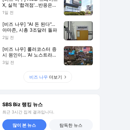
X, 실적 '합격점'…반응은
'미지근'
1일 전
[비즈 나우] "AI 돈 된다"…
아마존, 시총 3조달러 돌파
2일 전
[비즈 나우] 롤러코스터 증
시 원인이… ‘AI 노스트라다
무스’의 몰락
3일 전
비즈 나우
더보기
SBS Biz 랭킹 뉴스
최근 3시간 집계 결과입니다.
많이 본 뉴스
탐독한 뉴스