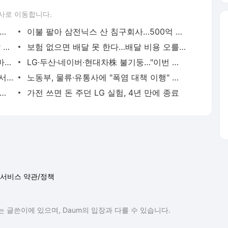
사로 이동합니다.
성전자 성과급 6억 어떻게 생각?"…젠슨 황 대답은?
이불 팔아 삼전닉스 산 침구회사…500억 잭팟 터졌다
기운 차리려다 기운 빠지네…냉면·삼계탕 가격 현기증
보험 없으면 배달 못 한다…배달 비용 오를라
6월 제주 여행 오면 지원금 받는다?…얼마나 주길래?
LG·두산·네이버·현대차株 불기둥…"이번 젠슨황 깐부는 나"
젠슨 황 "韓로보틱스 투자 검토…원하면 서울서 GTC 열겠다"
노동부, 물류·유통사에 "폭염 대책 이행" 촉구
대서 사고 치면 국민연금 군 크레딧 제외된다
가전 쓰면 돈 주던 LG 실험, 4년 만에 종료
서비스 약관/정책
 글쓴이에 있으며, Daum의 입장과 다를 수 있습니다.