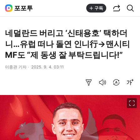
공유하기
통합검색
포포투
구독
네덜란드 버리고 ‘신태용호’ 택하더
니…유럽 떠나 돌연 인니行→맨시티
MF도 “제 동생 잘 부탁드립니다!”
이종관 기자
2025. 9. 4. 03:11
요약보기
음성으로 듣기
번역 설정
글씨크기 조절하기
이미지 크게 보기