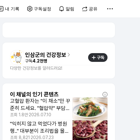
내 기록
구독설정
알림
공유
인삼군의 건강정보
구독
구독
4.2천명
다양한 건강정보를 알려드려요!
이 채널의 인기 콘텐츠
고혈압 환자는 "이 채소"만 꾸
준히 드세요. "혈압약" 부담도
한결 줄어듭니다.
조회
1.8만
2026.07.10
"익히지 않고 먹었다가 병원
행.." 대부분이 조리법을 몰라
위험하게 먹는 식재료 1위
조회
8,821
2026.07.23