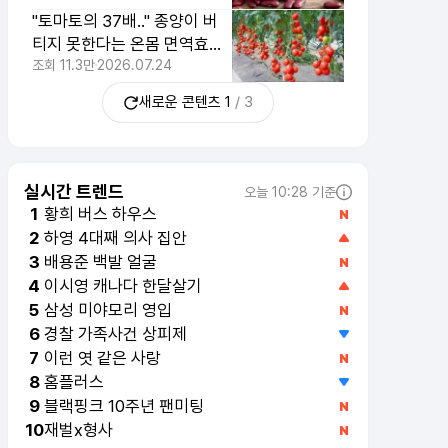
"토마토의 37배.." 종양이 버
티지 못한다는 온몸 면역효과
최고의 식품
조회
11.3만
2026.07.24
새로운 콘텐츠
1
/
3
실시간 트렌드
오늘 10:28 기준
황희 버스 하우스
1
하영 4대째 의사 집안
2
배용준 백발 얼굴
3
이시영 캐나다 한달살기
4
삼성 미야모리 영입
5
경찰 가족사건 상피제
6
이런 엿 같은 사랑
7
홈플러스
8
블랙핑크 10주년 팬미팅
9
재벌x형사
10