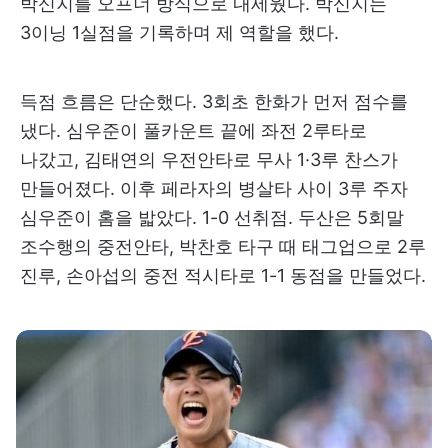
박신지를 오프너 방식으로 내세웠다. 박신지는
3이닝 1실점을 기록하며 제 역할을 했다.
득점 흐름은 단순했다. 3회초 한화가 먼저 점수를
냈다. 심우준이 풀카운트 끝에 좌전 2루타로
나갔고, 김태연의 우전안타로 무사 1·3루 찬스가
만들어졌다. 이후 페라자의 병살타 사이 3루 주자
심우준이 홈을 밟았다. 1-0 선취점. 두산은 5회말
조수행의 중전안타, 박찬호 타구 때 태그업으로 2루
진루, 손아섭의 중전 적시타로 1-1 동점을 만들었다.