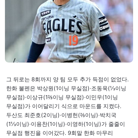
그 뒤로는 8회까지 양 팀 모두 추가 득점이 없었다.
한화 불펜은 박상원(1이닝 무실점)·조동욱(⅓이닝
무실점)·이상규(1⅔이닝 무실점)·이민우(1이닝
무실점)가 이어달리기 식으로 마운드를 지켰다.
두산도 최준호(2이닝)·이병헌(⅔이닝)·박치국
(1⅓이닝)·이용찬(1이닝)·이영하(1이닝)가 줄줄이
무실점 행진을 이어갔다. 9회말 한화 마무리