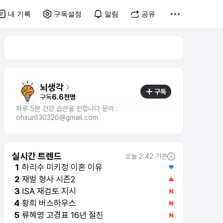
내 기록
구독설정
알림
공유
뇌생각
구독
구독
6.6천명
하루 5분 건강 습관을 전합니다 문의 :
ohsun130326@gmail.com
실시간 트렌드
오늘 2:42 기준
하리수 미키정 이혼 이유
1
재벌 형사 시즌2
2
ISA 재검토 지시
3
황희 버스하우스
4
류혜영 고경표 16년 절친
5