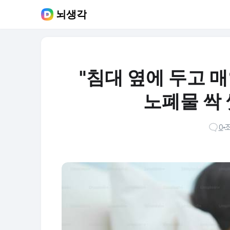
뇌생각
"침대 옆에 두고 매
노폐물 싹 
0
조