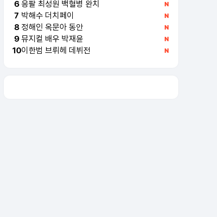
응팔 최성원 백혈병 완치
6
박해수 더치페이
7
정해인 옥문아 동안
8
뮤지컬 배우 박재윤
9
이한범 브뤼헤 데뷔전
10