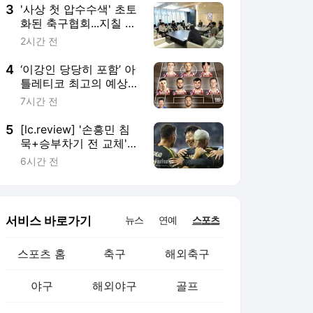
부차기 대기
3
'사상 첫 압수수색' 초토
화된 축구협회...지칠 대
로 지친 직원들, "더 나
2시간 전
올 것도 없다" 한숨
4
‘이강인 당당히 포함’ 아
틀레티코 최고의 예상
베스트11 공개…한국서
7시간 전
역사적 데뷔전까지 '눈
앞'
5
[lc.review] '손흥민 침
묵+승부차기 전 교체'
LAFC 십년감수...과달라
6시간 전
하라와 1-1→승부차기
5-4 승리
서비스 바로가기
뉴스
연예
스포츠
스포츠 홈
축구
해외축구
야구
해외야구
골프