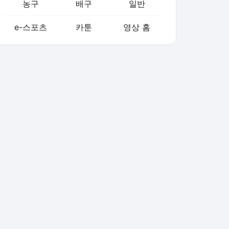
농구
배구
일반
e-스포츠
카툰
영상 홈