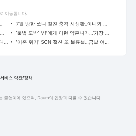
로 이동합니다.
 스타에게 이런 여친이? '화끈 몸매' 드레스룩 화제
7월 방한 쏘니 절친 충격 사생활..아내와 별거 중 ‘성인 배우와 데이트’
'세계에서 가장 아름다운 축구 선수' 300만 팬들 홀린 비키니 자태
‘불법 도박’ MF에게 이런 약혼녀가...‘가장 아름다운 신부다’ 극찬
女축구선수, “정말 대단해” 팬들 감탄..역대급 '아찔' 몸매 자랑
'이혼 위기' SON 절친 또 불륜설...금발 여성과 파티→팬이 아내에 제보
서비스 약관/정책
 글쓴이에 있으며, Daum의 입장과 다를 수 있습니다.