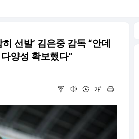
 과감히 선발’ 김은중 감독 “안데
 다양성 확보했다”
요약보기
음성으로 듣기
번역 설정
글씨크기 조절하기
인쇄하기