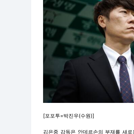
[포포투=박진우(수원)]
김은중 감독은 안데르손의 부재를 새로