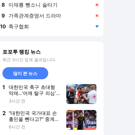
8
이재룡 뺑소니 술타기
,신규
9
가족관계증명서 드라마
,신규
10
축구협회
,하락
포포투 랭킹 뉴스
최근 3시간 집계 결과입니다.
많이 본 뉴스
1
대한민국 축구 초대형
악재...'어깨 탈구 의심'
옌스 카스트로프 몇 주
3시간 전
간 이탈 전망, A대표팀
도 '초비상'
2
"대한민국 국가대표 손
흥민을 뺀다고?" 중계진
도 당황...LAFC, 과달라
6시간 전
하라와 1-1 무승부→승