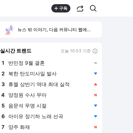
공유하기
검색
구독
뉴스 밖 이야기, 다음 커뮤니티 웹에서 보기
실시간 트렌드
오늘 10:53 기준
툴팁보기
1
반민정 9월 결혼
,유지
2
북한 탄도미사일 발사
,하락
3
휴젤 상반기 역대 최대 실적
,상승
4
양정원 수사 무마
,신규
5
음문석 무명 시절
,하락
6
아이유 장기하 노래 선곡
,하락
7
양주 화재
,신규